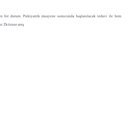
en bir durum. Psikiyatrik muayene sonucunda başlanılacak tedavi ile hem
r. Dr.öznur ateş