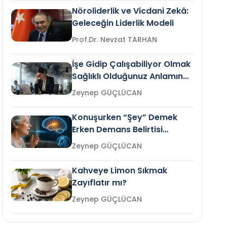
Nöroliderlik ve Vicdani Zekâ:
Geleceğin Liderlik Modeli
Prof.Dr. Nevzat TARHAN
İşe Gidip Çalışabiliyor Olmak
Sağlıklı Olduğunuz Anlamına
Gelir mi?
Zeynep GÜÇLÜCAN
Konuşurken “Şey” Demek
Erken Demans Belirtisi
Olabilir mi?
Zeynep GÜÇLÜCAN
Kahveye Limon Sıkmak
Zayıflatır mı?
Zeynep GÜÇLÜCAN