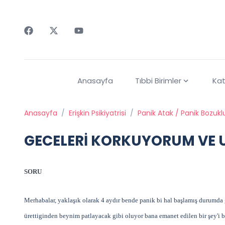
Faceebok
Twitter
Youtube
Anasayfa
Tıbbi Birimler
Kat
Anasayfa
/
Erişkin Psikiyatrisi
/
Panik Atak / Panik Bozukl
GECELERİ KORKUYORUM VE
SORU
Merhabalar, yaklaşık olarak 4 aydır bende panik bi hal başlamış durumda
ürettiginden beynim patlayacak gibi oluyor bana emanet edilen bir şey'i 