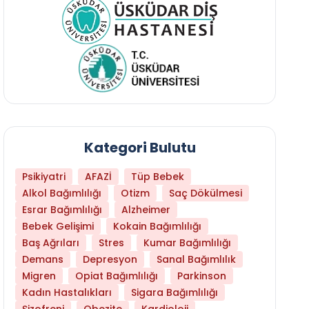
Kategori Bulutu
Psikiyatri
AFAZİ
Tüp Bebek
Alkol Bağımlılığı
Otizm
Saç Dökülmesi
Esrar Bağımlılığı
Alzheimer
Bebek Gelişimi
Kokain Bağımlılığı
Baş Ağrıları
Stres
Kumar Bağımlılığı
Daha Az Protein Tüketmek Yaşlanmayı Yava
Demans
Depresyon
Sanal Bağımlılık
Migren
Opiat Bağımlılığı
Parkinson
Kadın Hastalıkları
Sigara Bağımlılığı