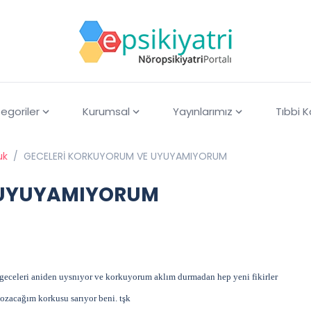
egoriler
Kurumsal
Yayınlarımız
Tıbbi 
uk
/
GECELERİ KORKUYORUM VE UYUYAMIYORUM
 UYUYAMIYORUM
 geceleri aniden uysnıyor ve korkuyorum aklım durmadan hep yeni fikirler
bozacağım korkusu sarıyor beni. tşk