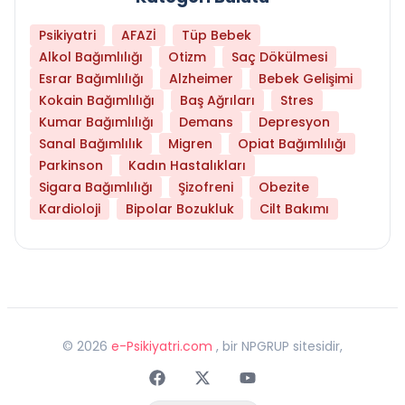
Psikiyatri
AFAZİ
Tüp Bebek
Alkol Bağımlılığı
Otizm
Saç Dökülmesi
Esrar Bağımlılığı
Alzheimer
Bebek Gelişimi
Kokain Bağımlılığı
Baş Ağrıları
Stres
Kumar Bağımlılığı
Demans
Depresyon
Sanal Bağımlılık
Migren
Opiat Bağımlılığı
Parkinson
Kadın Hastalıkları
Sigara Bağımlılığı
Şizofreni
Obezite
Kardioloji
Bipolar Bozukluk
Cilt Bakımı
©
2026
e-Psikiyatri.com
, bir NPGRUP sitesidir,
Faceebok
Twitter
Youtube