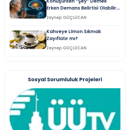
Konuşurken “Şey” Demek
Erken Demans Belirtisi Olabilir
mi?
Zeynep GÜÇLÜCAN
Kahveye Limon Sıkmak
Zayıflatır mı?
Zeynep GÜÇLÜCAN
Sosyal Sorumluluk Projeleri