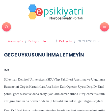
Anasayfa
/
Psikiyatri'de
/
Psikiyatri
/
GECE UYKUSUNU
Tedavi
İHMAL ETMEYİN
Yöntemleri
GECE UYKUSUNU İHMAL ETMEYİN
A.A
Süleyman Demirel Üniversitesi (SDÜ) Tıp Fakültesi Araştırma ve Uygulama
Hastaneleri Göğüs Hastalıkları Ana Bilim Dalı Öğretim Üyesi Doç. Dr. Ünal
Şahin, gece 5 saat ve daha az uyuyanların damarlarında kireçlenme riskinin
arttığını, bunun da beraberinde kalp hastalıkları riskini getirdiğini söyledi.
Doç. Dr. Ünal Şahin, uykunun vücudun kendi kendini tamir ve tedavi ettiği