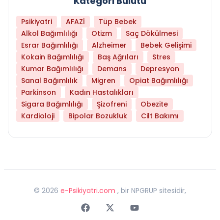
Kategori Bulutu
Psikiyatri
AFAZİ
Tüp Bebek
Alkol Bağımlılığı
Otizm
Saç Dökülmesi
Esrar Bağımlılığı
Alzheimer
Bebek Gelişimi
Kokain Bağımlılığı
Baş Ağrıları
Stres
Kumar Bağımlılığı
Demans
Depresyon
Sanal Bağımlılık
Migren
Opiat Bağımlılığı
Parkinson
Kadın Hastalıkları
Sigara Bağımlılığı
Şizofreni
Obezite
Kardioloji
Bipolar Bozukluk
Cilt Bakımı
©
2026
e-Psikiyatri.com
, bir NPGRUP sitesidir,
Faceebok
Twitter
Youtube