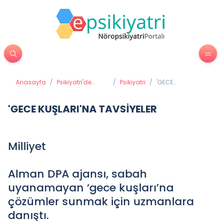
Anasayfa
/
Psikiyatri'de
/
Psikiyatri
/
'GECE
Tedavi
KUŞLARI'NA
Yöntemleri
TAVSİYELER
'GECE KUŞLARI'NA TAVSİYELER
Milliyet
Alman DPA ajansı, sabah
uyanamayan ‘gece kuşları’na
çözümler sunmak için uzmanlara
danıştı.