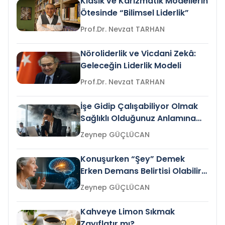
Klasik ve Karizmatik Modellerin
Ötesinde “Bilimsel Liderlik”
Prof.Dr. Nevzat TARHAN
Nöroliderlik ve Vicdani Zekâ:
Geleceğin Liderlik Modeli
Prof.Dr. Nevzat TARHAN
İşe Gidip Çalışabiliyor Olmak
Sağlıklı Olduğunuz Anlamına
Gelir mi?
Zeynep GÜÇLÜCAN
Konuşurken “Şey” Demek
Erken Demans Belirtisi Olabilir
mi?
Zeynep GÜÇLÜCAN
Kahveye Limon Sıkmak
Zayıflatır mı?