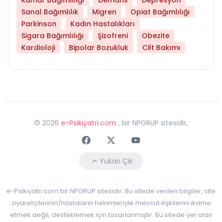
Sanal Bağımlılık
Migren
Opiat Bağımlılığı
Parkinson
Kadın Hastalıkları
Sigara Bağımlılığı
Şizofreni
Obezite
Kardioloji
Bipolar Bozukluk
Cilt Bakımı
©
2026
e-Psikiyatri.com
, bir NPGRUP sitesidir,
Faceebok
Twitter
Youtube
Yukarı Çık
e-Psikiyatri.com bir NPGRUP sitesidir. Bu sitede verilen bilgiler, site
ziyaretçilerinin/hastaların hekimleriyle mevcut ilişkilerini ikame
etmek değil, desteklemek için tasarlanmıştır. Bu sitede yer alan