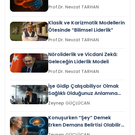
Prof.Dr. Nevzat TARHAN
Klasik ve Karizmatik Modellerin
Ötesinde “Bilimsel Liderlik”
Prof.Dr. Nevzat TARHAN
Nöroliderlik ve Vicdani Zekâ:
Geleceğin Liderlik Modeli
Prof.Dr. Nevzat TARHAN
İşe Gidip Çalışabiliyor Olmak
Sağlıklı Olduğunuz Anlamına
Gelir mi?
Zeynep GÜÇLÜCAN
Konuşurken “Şey” Demek
Erken Demans Belirtisi Olabilir
mi?
Zeynep GÜÇLÜCAN