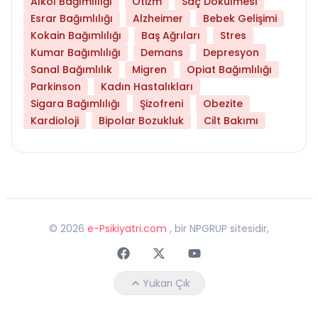
Alkol Bağımlılığı
Otizm
Saç Dökülmesi
Esrar Bağımlılığı
Alzheimer
Bebek Gelişimi
Kokain Bağımlılığı
Baş Ağrıları
Stres
Kumar Bağımlılığı
Demans
Depresyon
Sanal Bağımlılık
Migren
Opiat Bağımlılığı
Parkinson
Kadın Hastalıkları
Sigara Bağımlılığı
Şizofreni
Obezite
Kardioloji
Bipolar Bozukluk
Cilt Bakımı
©
2026
e-Psikiyatri.com
, bir NPGRUP sitesidir,
Faceebok
Twitter
Youtube
Yukarı Çık