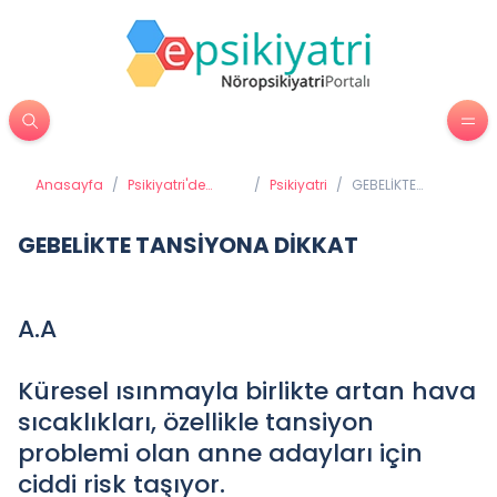
Anasayfa
/
Psikiyatri'de
/
Psikiyatri
/
GEBELİKTE
Tedavi
TANSİYONA
Yöntemleri
DİKKAT
GEBELİKTE TANSİYONA DİKKAT
A.A
Küresel ısınmayla birlikte artan hava
sıcaklıkları, özellikle tansiyon
problemi olan anne adayları için
ciddi risk taşıyor.