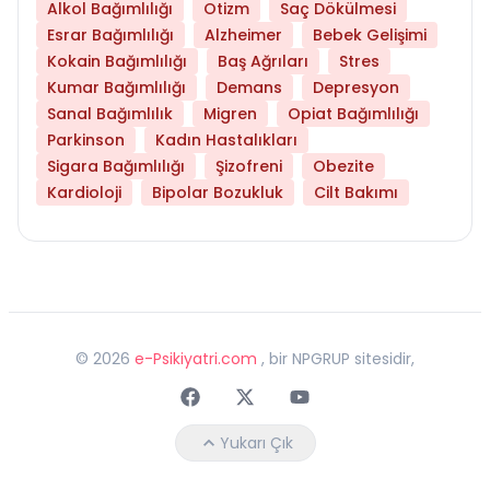
Alkol Bağımlılığı
Otizm
Saç Dökülmesi
Esrar Bağımlılığı
Alzheimer
Bebek Gelişimi
Kokain Bağımlılığı
Baş Ağrıları
Stres
Kumar Bağımlılığı
Demans
Depresyon
Sanal Bağımlılık
Migren
Opiat Bağımlılığı
Parkinson
Kadın Hastalıkları
Sigara Bağımlılığı
Şizofreni
Obezite
Kardioloji
Bipolar Bozukluk
Cilt Bakımı
©
2026
e-Psikiyatri.com
, bir NPGRUP sitesidir,
Faceebok
Twitter
Youtube
Yukarı Çık