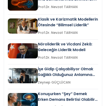
Prof.Dr. Nevzat TARHAN
Klasik ve Karizmatik Modellerin
Ötesinde “Bilimsel Liderlik”
Prof.Dr. Nevzat TARHAN
Nöroliderlik ve Vicdani Zekâ:
Geleceğin Liderlik Modeli
Prof.Dr. Nevzat TARHAN
İşe Gidip Çalışabiliyor Olmak
Sağlıklı Olduğunuz Anlamına
Gelir mi?
Zeynep GÜÇLÜCAN
Konuşurken “Şey” Demek
Erken Demans Belirtisi Olabilir
mi?