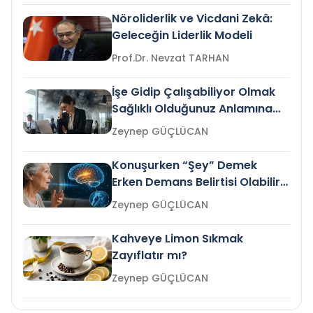
Nöroliderlik ve Vicdani Zekâ:
Geleceğin Liderlik Modeli
Prof.Dr. Nevzat TARHAN
İşe Gidip Çalışabiliyor Olmak
Sağlıklı Olduğunuz Anlamına
Gelir mi?
Zeynep GÜÇLÜCAN
Konuşurken “Şey” Demek
Erken Demans Belirtisi Olabilir
mi?
Zeynep GÜÇLÜCAN
Kahveye Limon Sıkmak
Zayıflatır mı?
Zeynep GÜÇLÜCAN