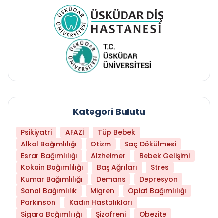
Kategori Bulutu
Psikiyatri
AFAZİ
Tüp Bebek
Alkol Bağımlılığı
Otizm
Saç Dökülmesi
Esrar Bağımlılığı
Alzheimer
Bebek Gelişimi
Kokain Bağımlılığı
Baş Ağrıları
Stres
Kumar Bağımlılığı
Demans
Depresyon
Sanal Bağımlılık
Migren
Opiat Bağımlılığı
Parkinson
Kadın Hastalıkları
Sigara Bağımlılığı
Şizofreni
Obezite