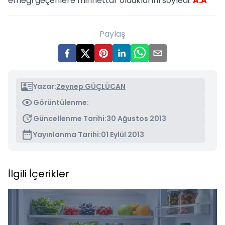
emeği geçenlere minnettar olduklarını söyledi.
A.A
Paylaş
Yazar:
Zeynep GÜÇLÜCAN
Görüntülenme:
Güncellenme Tarihi:
30 Ağustos 2013
Yayınlanma Tarihi:
01 Eylül 2013
İlgili İçerikler