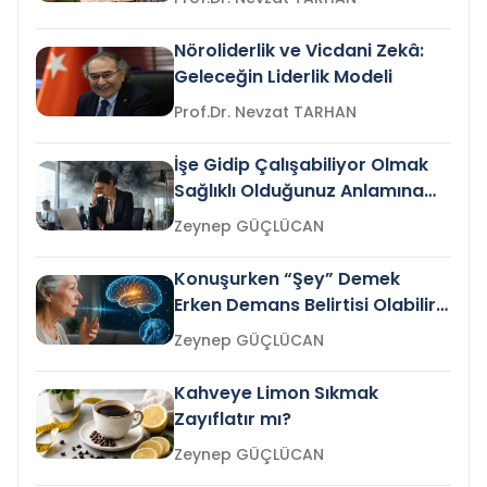
Nöroliderlik ve Vicdani Zekâ:
Geleceğin Liderlik Modeli
Prof.Dr. Nevzat TARHAN
İşe Gidip Çalışabiliyor Olmak
Sağlıklı Olduğunuz Anlamına
Gelir mi?
Zeynep GÜÇLÜCAN
Konuşurken “Şey” Demek
Erken Demans Belirtisi Olabilir
mi?
Zeynep GÜÇLÜCAN
Kahveye Limon Sıkmak
Zayıflatır mı?
Zeynep GÜÇLÜCAN