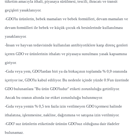
tüketim amacıyla ithali, piyasaya sürülmesi, tescili, ihracatı ve transit
geçişleri yasaklanıyor.
-GDO'lu ürünlerin, bebek mamaları ve bebek formülleri, devam mamaları ve
devam formülleri ile bebek ve küçük çocuk ek besinlerinde kullanılması
yasaklanıyor.
-İnsan ve hayvan tedavisinde kullanılan antibiyotiklere karşı direnç genleri
içeren GDO ve ürünlerinin ithalatı ve piyasaya sunulması yasak kapsamına
giriyor.
-Gıda veya yem, GDO'lardan biri ya da birkaçının toplamda % 0,9 oranında
içeriyor ise, GDO'lu kabul ediliyor. Bu nedenle içinde yüzde 0.9'un üzerinde
GDO bulunanlara "Bu ürün GDO'ludur" etiketi zorunluluğu getiriliyor.
Ancak bu oranın altında ise etiket zorunluluğu bulunmuyor.
-Gıda veya yemin % 0,5 ten fazla izin verilmeyen GDO içermesi halinde
ithalatına, işlenmesine, nakline, dağıtımına ve satışına izin verilmiyor.
-GDO' suz ürünlerin etiketinde ürünün GDO'suz olduğuna dair ifadeler
bulunamaz.