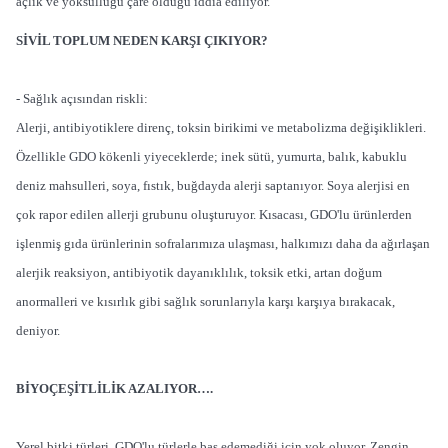
açlık ve yoksulluğu çare olduğu iddia ediliyor.
SİVİL TOPLUM NEDEN KARŞI ÇIKIYOR?
- Sağlık açısından riskli:
Alerji, antibiyotiklere direnç, toksin birikimi ve metabolizma değişiklikleri.
Özellikle GDO kökenli yiyeceklerde; inek sütü, yumurta, balık, kabuklu
deniz mahsulleri, soya, fıstık, buğdayda alerji saptanıyor. Soya alerjisi en
çok rapor edilen allerji grubunu oluşturuyor. Kısacası, GDO'lu ürünlerden
işlenmiş gıda ürünlerinin sofralarımıza ulaşması, halkımızı daha da ağırlaşan
alerjik reaksiyon, antibiyotik dayanıklılık, toksik etki, artan doğum
anormalleri ve kısırlık gibi sağlık sorunlarıyla karşı karşıya bırakacak,
deniyor.
BİYOÇEŞİTLİLİK AZALIYOR….
Yerel bitki türleri, GDO'lu türlerle baş edemediği için yok oluyor. Zengin