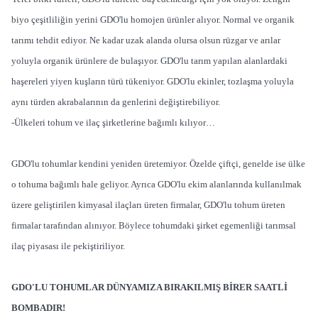
biyo çeşitliliğin yerini GDO'lu homojen ürünler alıyor. Normal ve organik
tarımı tehdit ediyor. Ne kadar uzak alanda olursa olsun rüzgar ve arılar
yoluyla organik ürünlere de bulaşıyor. GDO'lu tarım yapılan alanlardaki
haşereleri yiyen kuşların türü tükeniyor. GDO'lu ekinler, tozlaşma yoluyla
aynı türden akrabalarının da genlerini değiştirebiliyor.
-Ülkeleri tohum ve ilaç şirketlerine bağımlı kılıyor…
GDO'lu tohumlar kendini yeniden üretemiyor. Özelde çiftçi, genelde ise ülke
o tohuma bağımlı hale geliyor. Ayrıca GDO'lu ekim alanlarında kullanılmak
üzere geliştirilen kimyasal ilaçları üreten firmalar, GDO'lu tohum üreten
firmalar tarafından alınıyor. Böylece tohumdaki şirket egemenliği tarımsal
ilaç piyasası ile pekiştiriliyor.
GDO'LU TOHUMLAR DÜNYAMIZA BIRAKILMIŞ BİRER SAATLİ
BOMBADIR!