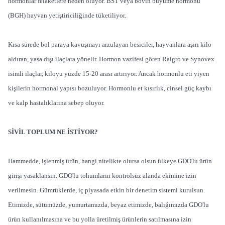
hormonlar felaketlere neden oluyor. BST veya bovin büyüme hormonu
(BGH) hayvan yetiştiriciliğinde tüketiliyor.
Kısa sürede bol paraya kavuşmayı arzulayan besiciler, hayvanlara aşırı kilo
aldıran, yasa dışı ilaçlara yönelir. Hormon vazifesi gören Ralgro ve Synovex
isimli ilaçlar, kiloyu yüzde 15-20 arası artırıyor. Ancak hormonlu eti yiyen
kişilerin hormonal yapısı bozuluyor. Hormonlu et kısırlık, cinsel güç kaybı
ve kalp hastalıklarına sebep oluyor.
SİVİL TOPLUM NE İSTİYOR?
Hammedde, işlenmiş ürün, hangi nitelikte olursa olsun ülkeye GDO'lu ürün
girişi yasaklansın. GDO'lu tohumların kontrolsüz alanda ekimine izin
verilmesin. Gümrüklerde, iç piyasada etkin bir denetim sistemi kurulsun.
Etimizde, sütümüzde, yumurtamızda, beyaz etimizde, balığımızda GDO'lu
ürün kullanılmasına ve bu yolla üretilmiş ürünlerin satılmasına izin