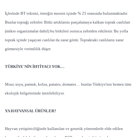
İçlerinde BT toksini, örneğin mısırın içinde % 25 oranında bulunmaktadır.
Bunlar toprağı zehirler. Bitki artıklarını parçalamaya kalkan toprak canlıları
(mikro organizmalar dahil) bu bitkileri ısırınca zehirden etkilenir. Bu yolla
toprak içinde yaşayan canlılar da zarar görür. Topraktaki canlıların zarar
görmesiyle verimlilik düşer.
TÜRKİYE'NİN İHTİYACI YOK…
Mısır, soya, pamuk, kolza, patates, domates… bunlar Türkiye'nin hemen tüm
ekolojik bölgelerinde üretilebiliyor.
YA HAYVANSAL ÜRÜNLER?
Hayvan yetiştiriciliğinde kullanılan ve genetik yöntemlerle elde edilen