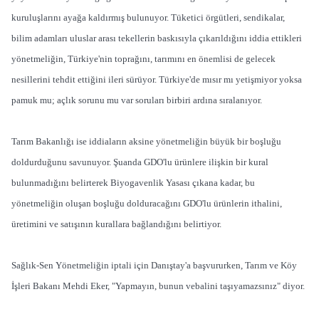
kuruluşlarını ayağa kaldırmış bulunuyor. Tüketici örgütleri, sendikalar,
bilim adamları uluslar arası tekellerin baskısıyla çıkarıldığını iddia ettikleri
yönetmeliğin, Türkiye'nin toprağını, tarımını en önemlisi de gelecek
nesillerini tehdit ettiğini ileri sürüyor. Türkiye'de mısır mı yetişmiyor yoksa
pamuk mu; açlık sorunu mu var soruları birbiri ardına sıralanıyor.
Tarım Bakanlığı ise iddiaların aksine yönetmeliğin büyük bir boşluğu
doldurduğunu savunuyor. Şuanda GDO'lu ürünlere ilişkin bir kural
bulunmadığını belirterek Biyogavenlik Yasası çıkana kadar, bu
yönetmeliğin oluşan boşluğu dolduracağını GDO'lu ürünlerin ithalini,
üretimini ve satışının kurallara bağlandığını belirtiyor.
Sağlık-Sen Yönetmeliğin iptali için Danıştay'a başvururken, Tarım ve Köy
İşleri Bakanı Mehdi Eker, "Yapmayın, bunun vebalini taşıyamazsınız" diyor.