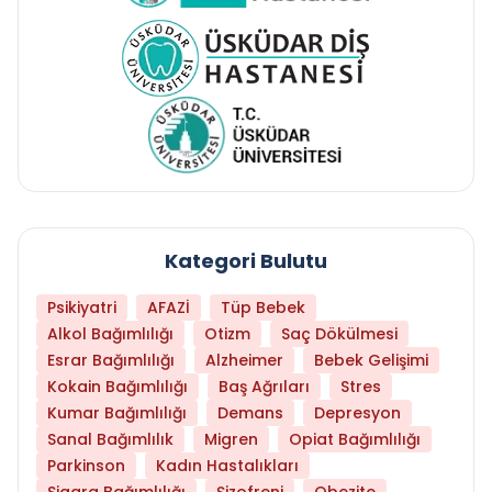
Kategori Bulutu
Psikiyatri
AFAZİ
Tüp Bebek
Alkol Bağımlılığı
Otizm
Saç Dökülmesi
Esrar Bağımlılığı
Alzheimer
Bebek Gelişimi
Kokain Bağımlılığı
Baş Ağrıları
Stres
Kumar Bağımlılığı
Demans
Depresyon
Sanal Bağımlılık
Migren
Opiat Bağımlılığı
Parkinson
Kadın Hastalıkları
Sigara Bağımlılığı
Şizofreni
Obezite