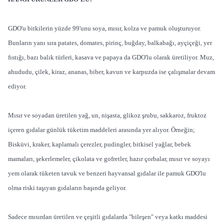
GDO'u bitkilerin yüzde 99'unu soya, mısır, kolza ve pamuk oluşturuyor.
Bunların yanı sıra patates, domates, pirinç, buğday, balkabağı, ayçiçeği, yer
fıstığı, bazı balık türleri, kasava ve papaya da GDO'lu olarak üretiliyor. Muz,
ahududu, çilek, kiraz, ananas, biber, kavun ve karpuzda ise çalışmalar devam
ediyor.
Mısır ve soyadan üretilen yağ, un, nişasta, glikoz şrubu, sakkaroz, fruktoz
içeren gıdalar günlük tüketim maddeleri arasında yer alıyor. Örneğin;
Bisküvi, kraker, kaplamalı çerezler, pudingler, bitkisel yağlar, bebek
mamaları, şekerlemeler, çikolata ve gofretler, hazır çorbalar, mısır ve soyayı
yem olarak tüketen tavuk ve benzeri hayvansal gıdalar ile pamuk GDO'lu
olma riski taşıyan gıdaların başında geliyor.
Sadece mısırdan üretilen ve çeşitli gıdalarda "bileşen" veya katkı maddesi