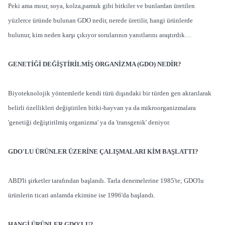
Peki ama mısır, soya, kolza,pamuk gibi bitkiler ve bunlardan üretilen
yüzlerce üründe bulunan GDO nedir, nerede üretilir, hangi ürünlerde
bulunur, kim neden karşı çıkıyor sorularının yanıtlarını araştırdık…
GENETİĞİ DEĞİŞTİRİLMİŞ ORGANİZMA (GDO) NEDİR?
Biyoteknolojik yöntemlerle kendi türü dışındaki bir türden gen aktarılarak
belirli özellikleri değiştirilen bitki-hayvan ya da mikroorganizmalara
'genetiği değiştirilmiş organizma' ya da 'transgenik' deniyor.
GDO'LU ÜRÜNLER ÜZERİNE ÇALIŞMALARI KİM BAŞLATTI?
ABD'li şirketler tarafından başlandı. Tarla denemelerine 1985'te; GDO'lu
ürünlerin ticari anlamda ekimine ise 1996'da başlandı.
HANGİ ÜRÜNLER GDO'LU?