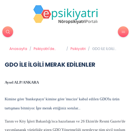
Anasayfa
/
Psikiyatri'de
/
Psikiyatri
/
GDO İLE İLGİLİ
Tedavi
MERAK EDİLENLER
Yöntemleri
GDO İLE İLGİLİ MERAK EDİLENLER
Aysel ALP/ANKARA
Kimine göre 'frankeştayn' kimine göre 'mucize' kabul edilen GDO'lu ürün
tartışması bitmiyor. İşte merak ettiğiniz sorular...
Tarım ve Köy İşleri Bakanlığı'nca hazırlanan ve 26 Ekim'de Resmi Gazete'de
yayımlanarak yürürlüğe giren GDO Yönetmeliği neredeyse tüm sivil toplum