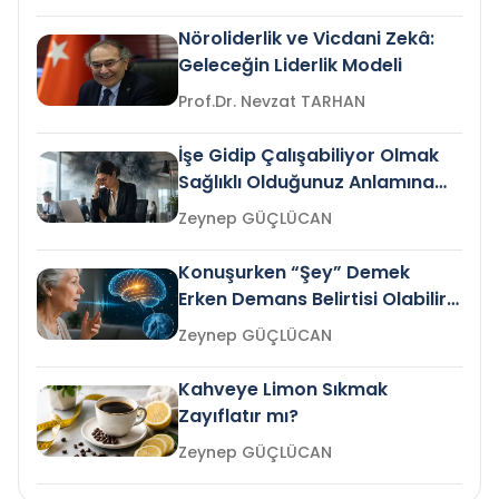
Nöroliderlik ve Vicdani Zekâ:
Geleceğin Liderlik Modeli
Prof.Dr. Nevzat TARHAN
İşe Gidip Çalışabiliyor Olmak
Sağlıklı Olduğunuz Anlamına
Gelir mi?
Zeynep GÜÇLÜCAN
Konuşurken “Şey” Demek
Erken Demans Belirtisi Olabilir
mi?
Zeynep GÜÇLÜCAN
Kahveye Limon Sıkmak
Zayıflatır mı?
Zeynep GÜÇLÜCAN