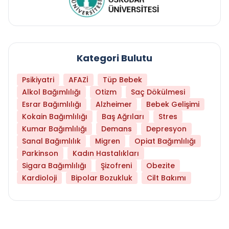
Kategori Bulutu
Psikiyatri
AFAZİ
Tüp Bebek
Alkol Bağımlılığı
Otizm
Saç Dökülmesi
Esrar Bağımlılığı
Alzheimer
Bebek Gelişimi
Kokain Bağımlılığı
Baş Ağrıları
Stres
Kumar Bağımlılığı
Demans
Depresyon
Sanal Bağımlılık
Migren
Opiat Bağımlılığı
Parkinson
Kadın Hastalıkları
Sigara Bağımlılığı
Şizofreni
Obezite
Kardioloji
Bipolar Bozukluk
Cilt Bakımı