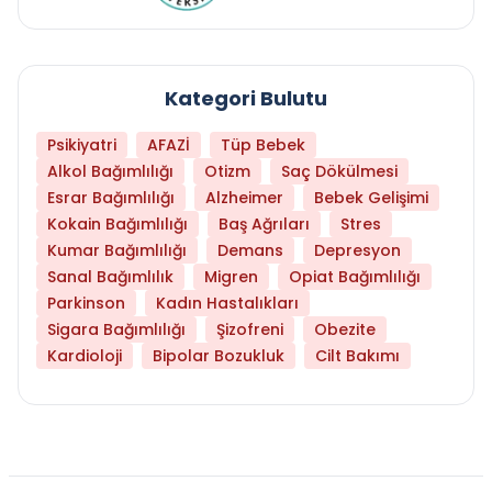
Kategori Bulutu
Psikiyatri
AFAZİ
Tüp Bebek
Alkol Bağımlılığı
Otizm
Saç Dökülmesi
Esrar Bağımlılığı
Alzheimer
Bebek Gelişimi
Kokain Bağımlılığı
Baş Ağrıları
Stres
Kumar Bağımlılığı
Demans
Depresyon
Sanal Bağımlılık
Migren
Opiat Bağımlılığı
Parkinson
Kadın Hastalıkları
Sigara Bağımlılığı
Şizofreni
Obezite
Kardioloji
Bipolar Bozukluk
Cilt Bakımı