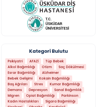
Kategori Bulutu
Psikiyatri
AFAZİ
Tüp Bebek
Alkol Bağımlılığı
Otizm
Saç Dökülmesi
Esrar Bağımlılığı
Alzheimer
Bebek Gelişimi
Kokain Bağımlılığı
Baş Ağrıları
Stres
Kumar Bağımlılığı
Daha Az Protein Tüketmek Yaşlanmayı Yava
Demans
Depresyon
Sanal Bağımlılık
Migren
Opiat Bağımlılığı
Parkinson
Kadın Hastalıkları
Sigara Bağımlılığı