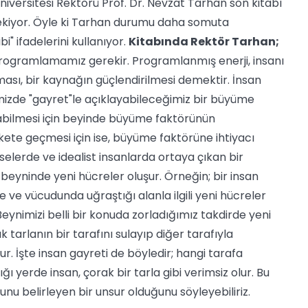
iversitesi Rektörü Prof. Dr. Nevzat Tarhan son kitabı
ekiyor. Öyle ki Tarhan durumu daha somuta
" ifadelerini kullanıyor.
Kitabında Rektör Tarhan;
 programlamamız gerekir. Programlanmış enerji, insanı
ası, bir kaynağın güçlendirilmesi demektir. İnsan
imizde "gayret"le açıklayabileceğimiz bir büyüme
şabilmesi için beyinde büyüme faktörünün
ete geçmesi için ise, büyüme faktörüne ihtiyacı
elerde ve idealist insanlarda ortaya çıkan bir
eyninde yeni hücreler oluşur. Örneğin; bir insan
 ve vücudunda uğraştığı alanla ilgili yeni hücreler
Beynimizi belli bir konuda zorladığımız takdirde yeni
 tarlanın bir tarafını sulayıp diğer tarafıyla
ur. İşte insan gayreti de böyledir; hangi tarafa
 yerde insan, çorak bir tarla gibi verimsiz olur. Bu
nu belirleyen bir unsur olduğunu söyleyebiliriz.