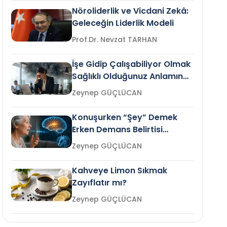
Nöroliderlik ve Vicdani Zekâ:
Geleceğin Liderlik Modeli
Prof.Dr. Nevzat TARHAN
İşe Gidip Çalışabiliyor Olmak
Sağlıklı Olduğunuz Anlamına
Gelir mi?
Zeynep GÜÇLÜCAN
Konuşurken “Şey” Demek
Erken Demans Belirtisi
Olabilir mi?
Zeynep GÜÇLÜCAN
Kahveye Limon Sıkmak
Zayıflatır mı?
Zeynep GÜÇLÜCAN