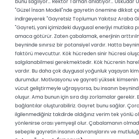
bunu sağlıyor… Rektör Tarhan anlatıyor… Üsküdar Ün
"Güzel İnsan Modeli"nde gayretin önemine dikkat ç
indirgeyerek "Gayretsiz Toplumun Yakıtsız Araba Gibi
"Gayreti, yani içimizdeki duygusal enerjiyi mutlaka
amaca götürür. Zaten çabalamak, enerjinin arttırılm
beyninde sınırsız bir potansiyel vardır. Hatta beyn
faktörü mevcuttur. Kök hücreden sinir hücresi olu
salgılanabilmesi gerekmektedir. Kök hücrenin harek
vardır. Bu daha çok duygusal yoğunluk yaşayan kims
durumdur. Motivasyonu ve gayreti yüksek kimsenin b
vücut geliştirmeyle uğraşıyorsa, bu insanın beyninde
oluşur. Ama bunun için sıra dışı zorlamalar gerekir. 
bağlantılar oluşturabiliriz. Gayret bunu sağlar. Çorak
ilgilenmediğiniz takdirde aldığınız verim tek yönlü ol
yönlenirse orası yemyeşil olur. Çabalamanın olmadığı
sebeple gayretin insanın davranışlarını ve mutluluğu