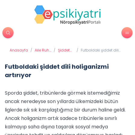
Anasayfa
/
Aile Ruh
/
Şiddet
/
Futboldaki şiddet dili
Sağlığı
ve Taciz
holiganizmi artırıyor
Futboldaki şiddet dili holiganizmi
artırıyor
Sporda şiddet, tribünlerde görmek istemediğimiz
ancak neredeyse son yıllarda ülkemizdeki bütün
liglerde sık sık karşılaştığımız bir durum haline geldi.
Ancak holiganizm artık sadece tribünlerle sınırlı
kalmayıp saha dışına taşarak sosyal medya