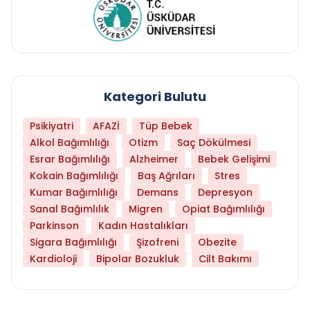
Kategori Bulutu
Psikiyatri
AFAZİ
Tüp Bebek
Alkol Bağımlılığı
Otizm
Saç Dökülmesi
Esrar Bağımlılığı
Alzheimer
Bebek Gelişimi
Kokain Bağımlılığı
Baş Ağrıları
Stres
Kumar Bağımlılığı
Demans
Depresyon
Sanal Bağımlılık
Migren
Opiat Bağımlılığı
Parkinson
Kadın Hastalıkları
Sigara Bağımlılığı
Şizofreni
Obezite
Kardioloji
Bipolar Bozukluk
Cilt Bakımı