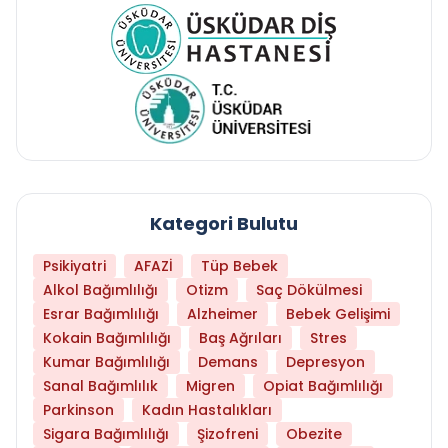
Kategori Bulutu
Psikiyatri
AFAZİ
Tüp Bebek
Alkol Bağımlılığı
Otizm
Saç Dökülmesi
Esrar Bağımlılığı
Alzheimer
Bebek Gelişimi
Kokain Bağımlılığı
Baş Ağrıları
Stres
Kumar Bağımlılığı
Demans
Depresyon
Sanal Bağımlılık
Migren
Opiat Bağımlılığı
Parkinson
Kadın Hastalıkları
Sigara Bağımlılığı
Şizofreni
Obezite