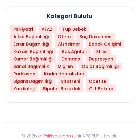
Kategori Bulutu
Psikiyatri
AFAZİ
Tüp Bebek
Alkol Bağımlılığı
Otizm
Saç Dökülmesi
Esrar Bağımlılığı
Alzheimer
Bebek Gelişimi
Kokain Bağımlılığı
Baş Ağrıları
Stres
Kumar Bağımlılığı
Demans
Depresyon
Sanal Bağımlılık
Migren
Opiat Bağımlılığı
Parkinson
Kadın Hastalıkları
Sigara Bağımlılığı
Şizofreni
Obezite
Kardioloji
Bipolar Bozukluk
Cilt Bakımı
©
2026
e-Psikiyatri.com
, bir NPGRUP sitesidir,