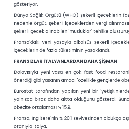
gösteriyor.
Dünya Sağlık Örgütü (WHO) şekerli içeceklerin fazla
nedenle örgüt, şekerli içeceklerden vergi alınmasını
şekerli içecek alınabilen 'musluklar' tehlike oluşturu
Fransa'daki yeni yasayla alkolsüz şekerli içecekle
içeceklerin de fazla tüketiminin yasaklandı.
FRANSIZLAR İTALYANLARDAN DAHA ŞİŞMAN
Dolayısıyla yeni yasa en çok fast food restoranla
önerdiği gibi yasanın amacı "özellikle gençlerde obez
Eurostat tarafından yapılan yeni bir 'yetişkinler
yalnızca biraz daha altta olduğunu gösterdi. Buna
obezite ortalaması % 15,9.
Fransa, İngiltere'nin % 20,1 seviyesinden oldukça aş
oranıyla İtalya.