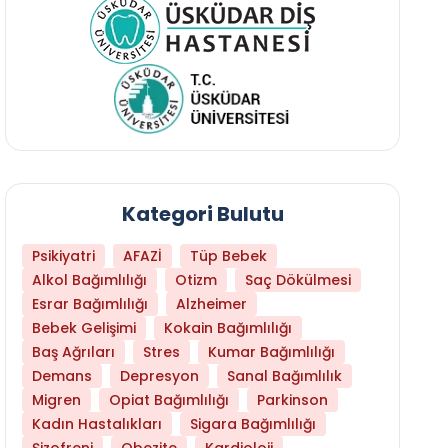
Kategori Bulutu
Psikiyatri
AFAZİ
Tüp Bebek
Alkol Bağımlılığı
Otizm
Saç Dökülmesi
Esrar Bağımlılığı
Alzheimer
Bebek Gelişimi
Kokain Bağımlılığı
Baş Ağrıları
Stres
Kumar Bağımlılığı
Daha Az Protein Tüketmek Yaşlanmayı Yava
Demans
Depresyon
Sanal Bağımlılık
Migren
Opiat Bağımlılığı
Parkinson
Kadın Hastalıkları
Sigara Bağımlılığı