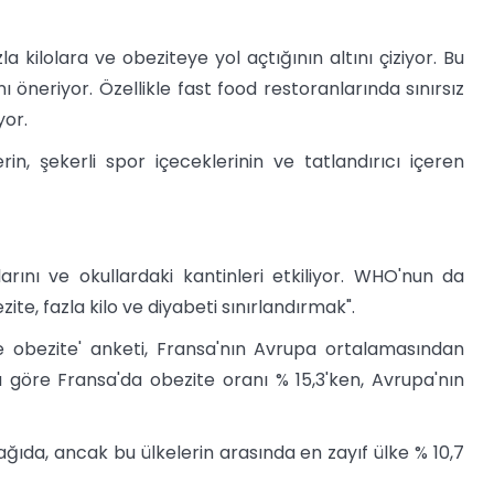
 kilolara ve obeziteye yol açtığının altını çiziyor. Bu
 öneriyor. Özellikle fast food restoranlarında sınırsız
yor.
rin, şekerli spor içeceklerinin ve tatlandırıcı içeren
rını ve okullardaki kantinleri etkiliyor. WHO'nun da
ite, fazla kilo ve diyabeti sınırlandırmak".
de obezite' anketi, Fransa'nın Avrupa ortalamasından
 göre Fransa'da obezite oranı % 15,3'ken, Avrupa'nın
ağıda, ancak bu ülkelerin arasında en zayıf ülke % 10,7