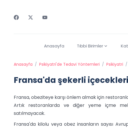
Faceebok
Twitter
Youtube
Anasayfa
Tıbbi Birimler
Kat
Anasayfa
/
Psikiyatri'de Tedavi Yöntemleri
/
Psikiyatri
/
Fransa'da şekerli içecekler
Fransa, obeziteye karşı önlem almak için restoranlard
Artık restoranlarda ve diğer yeme içme mekan
satılmayacak.
Fransa'da kilolu veya obez insanların sayısı Avr