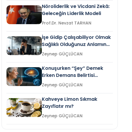
Nöroliderlik ve Vicdani Zekâ:
Geleceğin Liderlik Modeli
Prof.Dr. Nevzat TARHAN
İşe Gidip Çalışabiliyor Olmak
Sağlıklı Olduğunuz Anlamına
Gelir mi?
Zeynep GÜÇLÜCAN
Konuşurken “Şey” Demek
Erken Demans Belirtisi
Olabilir mi?
Zeynep GÜÇLÜCAN
Kahveye Limon Sıkmak
Zayıflatır mı?
Zeynep GÜÇLÜCAN