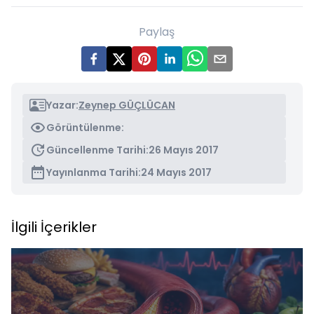
Paylaş
Yazar:
Zeynep GÜÇLÜCAN
Görüntülenme:
Güncellenme Tarihi:
26 Mayıs 2017
Yayınlanma Tarihi:
24 Mayıs 2017
İlgili İçerikler