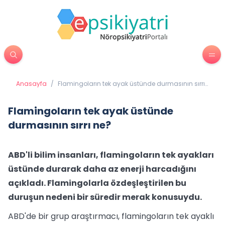
Anasayfa
/
Flamingoların tek ayak üstünde durmasının sırrı
ne?
Flamingoların tek ayak üstünde
durmasının sırrı ne?
ABD'li bilim insanları, flamingoların tek ayakları
üstünde durarak daha az enerji harcadığını
açıkladı. Flamingolarla özdeşleştirilen bu
duruşun nedeni bir süredir merak konusuydu.
ABD'de bir grup araştırmacı, flamingoların tek ayaklı