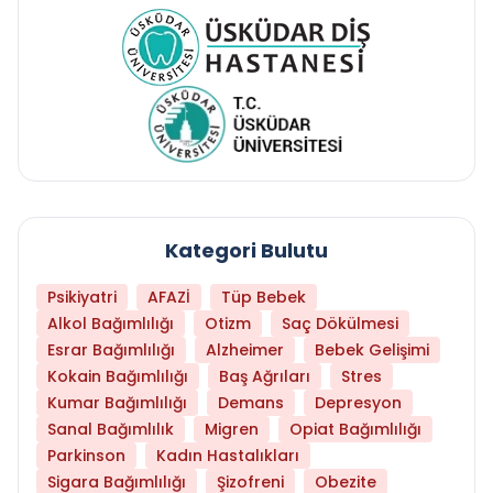
Kategori Bulutu
Psikiyatri
AFAZİ
Tüp Bebek
Alkol Bağımlılığı
Otizm
Saç Dökülmesi
Esrar Bağımlılığı
Alzheimer
Bebek Gelişimi
Kokain Bağımlılığı
Baş Ağrıları
Stres
Kumar Bağımlılığı
Demans
Depresyon
Sanal Bağımlılık
Migren
Opiat Bağımlılığı
Parkinson
Kadın Hastalıkları
Sigara Bağımlılığı
Şizofreni
Obezite