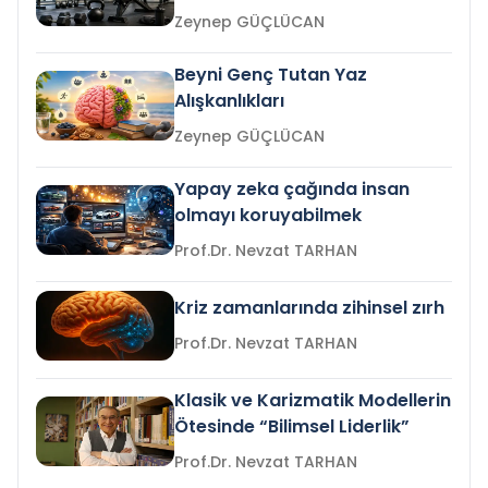
Zeynep GÜÇLÜCAN
Beyni Genç Tutan Yaz
Alışkanlıkları
Zeynep GÜÇLÜCAN
Yapay zeka çağında insan
olmayı koruyabilmek
Prof.Dr. Nevzat TARHAN
Kriz zamanlarında zihinsel zırh
Prof.Dr. Nevzat TARHAN
Klasik ve Karizmatik Modellerin
Ötesinde “Bilimsel Liderlik”
Prof.Dr. Nevzat TARHAN