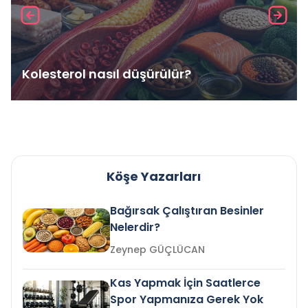
Kolesterol nasıl düşürülür?
Köşe Yazarları
Bağırsak Çalıştıran Besinler
Nelerdir?
Zeynep GÜÇLÜCAN
Kas Yapmak İçin Saatlerce
Spor Yapmanıza Gerek Yok