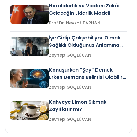
Nöroliderlik ve Vicdani Zekâ:
Geleceğin Liderlik Modeli
Prof.Dr. Nevzat TARHAN
İşe Gidip Çalışabiliyor Olmak
Sağlıklı Olduğunuz Anlamına
Gelir mi?
Zeynep GÜÇLÜCAN
Konuşurken “Şey” Demek
Erken Demans Belirtisi Olabilir
mi?
Zeynep GÜÇLÜCAN
Kahveye Limon Sıkmak
Zayıflatır mı?
Zeynep GÜÇLÜCAN