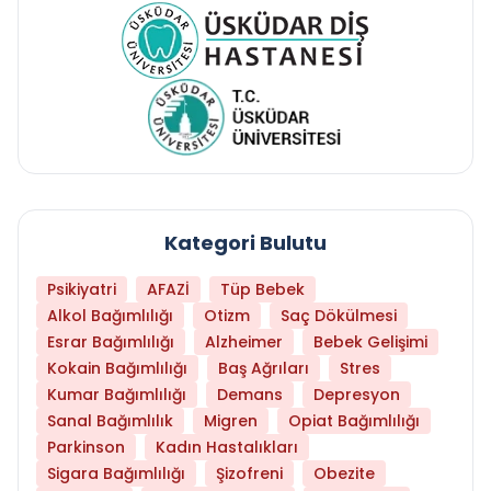
Kategori Bulutu
Psikiyatri
AFAZİ
Tüp Bebek
Alkol Bağımlılığı
Otizm
Saç Dökülmesi
Esrar Bağımlılığı
Alzheimer
Bebek Gelişimi
Kokain Bağımlılığı
Baş Ağrıları
Stres
Kumar Bağımlılığı
Demans
Depresyon
Sanal Bağımlılık
Migren
Opiat Bağımlılığı
Parkinson
Kadın Hastalıkları
Sigara Bağımlılığı
Şizofreni
Obezite