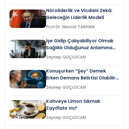
Nöroliderlik ve Vicdani Zekâ:
Geleceğin Liderlik Modeli
Prof.Dr. Nevzat TARHAN
İşe Gidip Çalışabiliyor Olmak
Sağlıklı Olduğunuz Anlamına
Gelir mi?
Zeynep GÜÇLÜCAN
Konuşurken “Şey” Demek
Erken Demans Belirtisi Olabilir
mi?
Zeynep GÜÇLÜCAN
Kahveye Limon Sıkmak
Zayıflatır mı?
Zeynep GÜÇLÜCAN