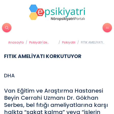
Anasayfa
/
Psikiyatri'de
/
Psikiyatri
/
FITIK AMELİYATI
Tedavi
KORKUTUYOR
Yöntemleri
FITIK AMELİYATI KORKUTUYOR
DHA
Van Eğitim ve Araştırma Hastanesi
Beyin Cerrahi Uzmanı Dr. Gökhan
Serbes, bel fıtığı ameliyatlarına karşı
halkta “sakat kalma” veya “işlerin