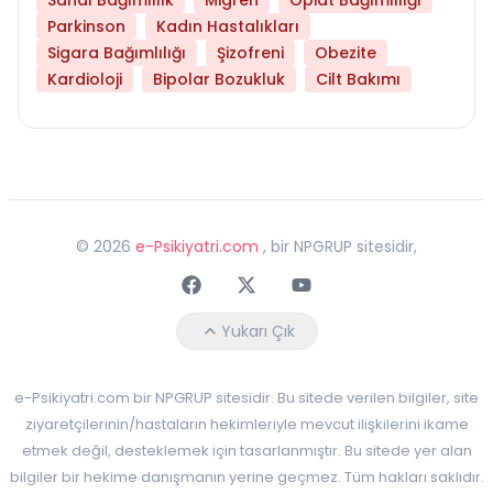
Parkinson
Kadın Hastalıkları
Sigara Bağımlılığı
Şizofreni
Obezite
Kardioloji
Bipolar Bozukluk
Cilt Bakımı
©
2026
e-Psikiyatri.com
, bir NPGRUP sitesidir,
Faceebok
Twitter
Youtube
Yukarı Çık
e-Psikiyatri.com bir NPGRUP sitesidir. Bu sitede verilen bilgiler, site
ziyaretçilerinin/hastaların hekimleriyle mevcut ilişkilerini ikame
etmek değil, desteklemek için tasarlanmıştır. Bu sitede yer alan
bilgiler bir hekime danışmanın yerine geçmez. Tüm hakları saklıdır.