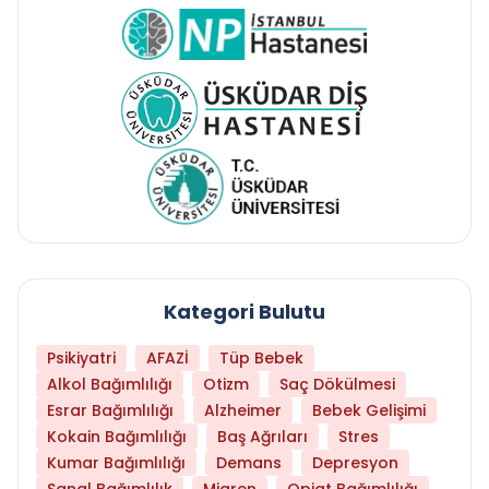
Kategori Bulutu
Psikiyatri
AFAZİ
Tüp Bebek
Alkol Bağımlılığı
Otizm
Saç Dökülmesi
Esrar Bağımlılığı
Alzheimer
Bebek Gelişimi
Kokain Bağımlılığı
Baş Ağrıları
Stres
Kumar Bağımlılığı
Demans
Depresyon
Sanal Bağımlılık
Migren
Opiat Bağımlılığı