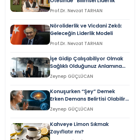
Ötesinde “Bilimsel Liderlik”
Prof.Dr. Nevzat TARHAN
Nöroliderlik ve Vicdani Zekâ:
Geleceğin Liderlik Modeli
Prof.Dr. Nevzat TARHAN
İşe Gidip Çalışabiliyor Olmak
Sağlıklı Olduğunuz Anlamına
Gelir mi?
Zeynep GÜÇLÜCAN
Konuşurken “Şey” Demek
Erken Demans Belirtisi Olabilir
mi?
Zeynep GÜÇLÜCAN
Kahveye Limon Sıkmak
Zayıflatır mı?