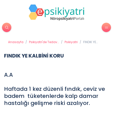
Anasayfa
/
Psikiyatri'de Tedavi
/
Psikiyatri
/
FINDIK YE
Yöntemleri
KALBİNİ KORU
FINDIK YE KALBİNİ KORU
A.A
Haftada 1 kez düzenli fındık, ceviz ve
badem tüketenlerde kalp damar
hastalığı gelişme riski azalıyor.