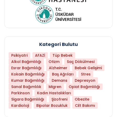
Kategori Bulutu
Psikiyatri
AFAZİ
Tüp Bebek
Alkol Bağımlılığı
Otizm
Saç Dökülmesi
Esrar Bağımlılığı
Alzheimer
Bebek Gelişimi
Kokain Bağımlılığı
Baş Ağrıları
Stres
Kumar Bağımlılığı
Demans
Depresyon
Sanal Bağımlılık
Migren
Opiat Bağımlılığı
Parkinson
Kadın Hastalıkları
Sigara Bağımlılığı
Şizofreni
Obezite
Kardioloji
Bipolar Bozukluk
Cilt Bakımı