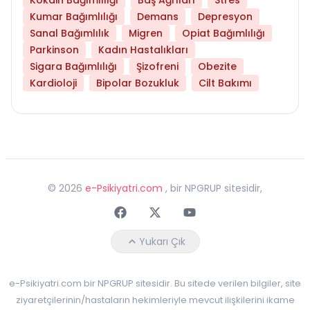
Kumar Bağımlılığı
Demans
Depresyon
Sanal Bağımlılık
Migren
Opiat Bağımlılığı
Parkinson
Kadın Hastalıkları
Sigara Bağımlılığı
Şizofreni
Obezite
Kardioloji
Bipolar Bozukluk
Cilt Bakımı
©
2026
e-Psikiyatri.com
, bir NPGRUP sitesidir,
Faceebok
Twitter
Youtube
Yukarı Çık
e-Psikiyatri.com bir NPGRUP sitesidir. Bu sitede verilen bilgiler, site
ziyaretçilerinin/hastaların hekimleriyle mevcut ilişkilerini ikame