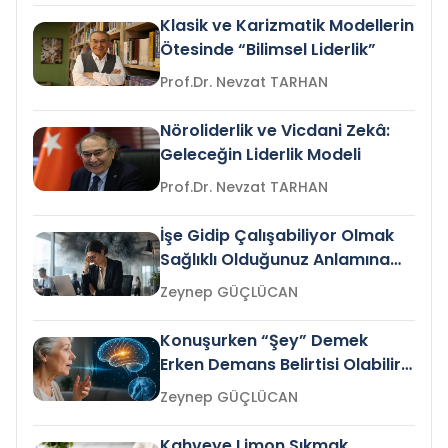
Klasik ve Karizmatik Modellerin
Ötesinde “Bilimsel Liderlik”
Prof.Dr. Nevzat TARHAN
Nöroliderlik ve Vicdani Zekâ:
Geleceğin Liderlik Modeli
Prof.Dr. Nevzat TARHAN
İşe Gidip Çalışabiliyor Olmak
Sağlıklı Olduğunuz Anlamına
Gelir mi?
Zeynep GÜÇLÜCAN
Konuşurken “Şey” Demek
Erken Demans Belirtisi Olabilir
mi?
Zeynep GÜÇLÜCAN
Kahveye Limon Sıkmak