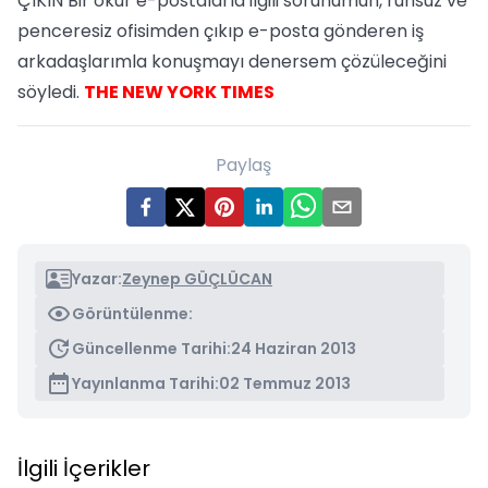
ÇIKIN Bir okur e-postalarla ilgili sorunumun, ruhsuz ve
penceresiz ofisimden çıkıp e-posta gönderen iş
arkadaşlarımla konuşmayı denersem çözüleceğini
söyledi.
THE NEW YORK TIMES
Paylaş
Yazar:
Zeynep GÜÇLÜCAN
Görüntülenme:
Güncellenme Tarihi:
24 Haziran 2013
Yayınlanma Tarihi:
02 Temmuz 2013
İlgili İçerikler