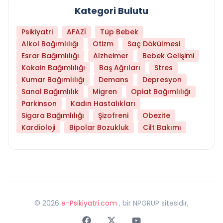
Kategori Bulutu
Psikiyatri
AFAZİ
Tüp Bebek
Alkol Bağımlılığı
Otizm
Saç Dökülmesi
Esrar Bağımlılığı
Alzheimer
Bebek Gelişimi
Kokain Bağımlılığı
Baş Ağrıları
Stres
Kumar Bağımlılığı
Demans
Depresyon
Sanal Bağımlılık
Migren
Opiat Bağımlılığı
Parkinson
Kadın Hastalıkları
Sigara Bağımlılığı
Şizofreni
Obezite
Kardioloji
Bipolar Bozukluk
Cilt Bakımı
©
2026
e-Psikiyatri.com
, bir NPGRUP sitesidir,