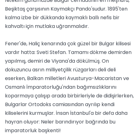
Nitekim günümüzde Bulgar cemaatinin en meşhuru,
Beşiktaş çarşısının Kaymakçı Pando'sudur. 1895'ten
kalma izbe bir dükkanda kaymaklı ballı nefis bir
kahvaltı için mutlaka uğranmalıdır.
Fener'de, Haliç kenarında çok güzel bir Bulgar kilisesi
vardır hatta: Sveti Stefan. Tamamı dökme demirden
yapılmış, demiri de Viyana'da dökülmüş. On
dokuzuncu asrın milliyetçilik rüzgarları deli deli
eserken, Balkan milletleri Avusturya-Macaristan ve
Osmanlı İmparatorluğu'ndan bağımsızlıklarını
koparmaya çalışıp arada birbirleriyle de didişirlerken,
Bulgarlar Ortodoks camiasından ayrılıp kendi
kiliselerini kurmuşlar. İnsan İstanbul'a bir defa daha
hayran oluyor: Neler barındırıyor bağrında bu
imparatorluk başkenti!