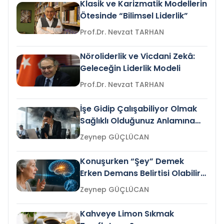
Klasik ve Karizmatik Modellerin
Ötesinde “Bilimsel Liderlik”
Prof.Dr. Nevzat TARHAN
Nöroliderlik ve Vicdani Zekâ:
Geleceğin Liderlik Modeli
Prof.Dr. Nevzat TARHAN
İşe Gidip Çalışabiliyor Olmak
Sağlıklı Olduğunuz Anlamına
Gelir mi?
Zeynep GÜÇLÜCAN
Konuşurken “Şey” Demek
Erken Demans Belirtisi Olabilir
mi?
Zeynep GÜÇLÜCAN
Kahveye Limon Sıkmak