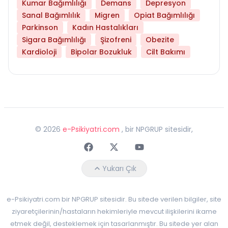
Kumar Bağımlılığı
Demans
Depresyon
Sanal Bağımlılık
Migren
Opiat Bağımlılığı
Parkinson
Kadın Hastalıkları
Sigara Bağımlılığı
Şizofreni
Obezite
Kardioloji
Bipolar Bozukluk
Cilt Bakımı
©
2026
e-Psikiyatri.com
, bir NPGRUP sitesidir,
Faceebok
Twitter
Youtube
Yukarı Çık
e-Psikiyatri.com bir NPGRUP sitesidir. Bu sitede verilen bilgiler, site
ziyaretçilerinin/hastaların hekimleriyle mevcut ilişkilerini ikame
etmek değil, desteklemek için tasarlanmıştır. Bu sitede yer alan