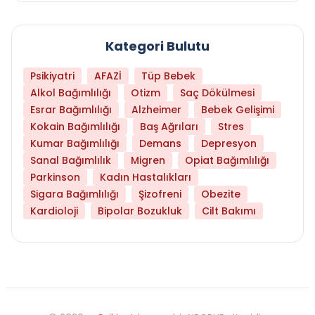
Kategori Bulutu
Psikiyatri
AFAZİ
Tüp Bebek
Alkol Bağımlılığı
Otizm
Saç Dökülmesi
Esrar Bağımlılığı
Alzheimer
Bebek Gelişimi
Kokain Bağımlılığı
Baş Ağrıları
Stres
Kumar Bağımlılığı
Demans
Depresyon
Sanal Bağımlılık
Migren
Opiat Bağımlılığı
Parkinson
Kadın Hastalıkları
Sigara Bağımlılığı
Şizofreni
Obezite
Kardioloji
Bipolar Bozukluk
Cilt Bakımı