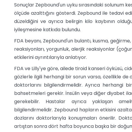
Sonuçlar Zepbound'un uyku sırasındaki solunum kes
ölçüde azalttığını gösterdi. Zepbound ile tedavi ed
düzeldiğini ve ayrıca belirgin kilo kaybının o
iyileşmesine katkıda bulundu.
FDA beyanı, Zepbound'un bulantı, kusma, geğirme, asit
reaksiyonları, yorgunluk, alerjik reaksiyonlar (çoğ
etkilerini ayrıntılarıyla anlatıyor.
FDA ve Lilly'ye göre, ailede tiroid kanseri öyküsü, ci
gözlerle ilgili herhangi bir sorun varsa, özellikle
doktorlarını bilgilendirmelidir. Ayrıca herhangi
bahsetmeleri gerekir. İnsülin veya diğer diyabet ila
gerekebilir. Hastalar ayrıca yaklaşan amel
bilgilendirmelidir. Zepbound hapların etkisini azal
dozlarını doktorlarıyla konuşmaları önerilir. Dok
artıştan sonra dört hafta boyunca başka bir doğum 