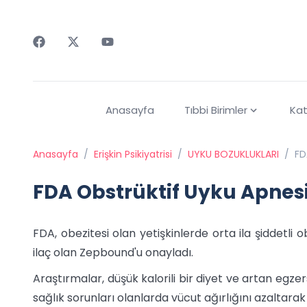
Faceebok
Twitter
Youtube
Anasayfa
Tıbbi Birimler
Kat
Anasayfa
/
Erişkin Psikiyatrisi
/
UYKU BOZUKLUKLARI
/
FD
FDA Obstrüktif Uyku Apnes
FDA, obezitesi olan yetişkinlerde orta ila şiddetli o
ilaç olan Zepbound'u onayladı.
Araştırmalar, düşük kalorili bir diyet ve artan egzersiz
sağlık sorunları olanlarda vücut ağırlığını azaltarak