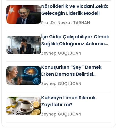
Nöroliderlik ve Vicdani Zekâ:
Geleceğin Liderlik Modeli
Prof.Dr. Nevzat TARHAN
İşe Gidip Çalışabiliyor Olmak
Sağlıklı Olduğunuz Anlamına
Gelir mi?
Zeynep GÜÇLÜCAN
Konuşurken “Şey” Demek
Erken Demans Belirtisi
Olabilir mi?
Zeynep GÜÇLÜCAN
Kahveye Limon Sıkmak
Zayıflatır mı?
Zeynep GÜÇLÜCAN