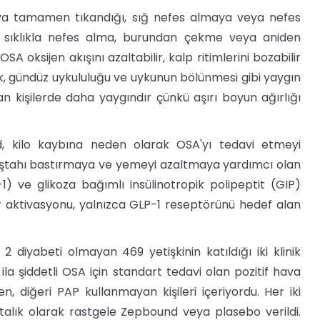
ya tamamen tıkandığı, sığ nefes almaya veya nefes
 sıklıkla nefes alma, burundan çekme veya aniden
oksijen akışını azaltabilir, kalp ritimlerini bozabilir
uk, gündüz uykululuğu ve uykunun bölünmesi gibi yaygın
lan kişilerde daha yaygındır çünkü aşırı boyun ağırlığı
d, kilo kaybına neden olarak OSA'yı tedavi etmeyi
ta iştahı bastırmaya ve yemeyi azaltmaya yardımcı olan
1) ve glikoza bağımlı insülinotropik polipeptit (GIP)
tör aktivasyonu, yalnızca GLP-1 reseptörünü hedef alan
 2 diyabeti olmayan 469 yetişkinin katıldığı iki klinik
la şiddetli OSA için standart tedavi olan pozitif hava
n, diğeri PAP kullanmayan kişileri içeriyordu. Her iki
alık olarak rastgele Zepbound veya plasebo verildi.