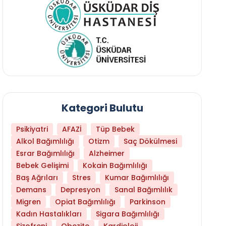
Kategori Bulutu
Psikiyatri
AFAZİ
Tüp Bebek
Alkol Bağımlılığı
Otizm
Saç Dökülmesi
Esrar Bağımlılığı
Alzheimer
Bebek Gelişimi
Kokain Bağımlılığı
Baş Ağrıları
Stres
Kumar Bağımlılığı
Demans
Depresyon
Sanal Bağımlılık
Hangi Yaşta Hangi Testi Yaptırmanız Gerekt
Migren
Opiat Bağımlılığı
Parkinson
Kadın Hastalıkları
Sigara Bağımlılığı