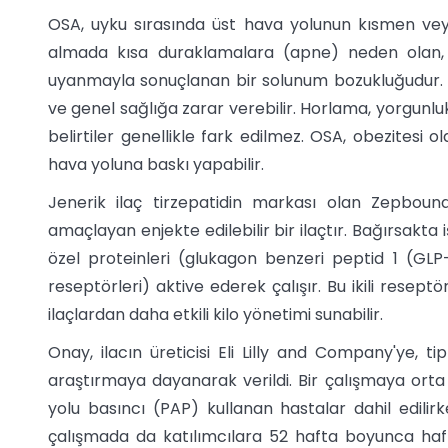
OSA, uyku sırasında üst hava yolunun kısmen ve
almada kısa duraklamalara (apne) neden olan,
uyanmayla sonuçlanan bir solunum bozukluğudur. OSA 
ve genel sağlığa zarar verebilir. Horlama, yorgunl
belirtiler genellikle fark edilmez. OSA, obezitesi o
hava yoluna baskı yapabilir.
Jenerik ilaç tirzepatidin markası olan Zepboun
amaçlayan enjekte edilebilir bir ilaçtır. Bağırsak
özel proteinleri (glukagon benzeri peptid 1 (GLP-
reseptörleri) aktive ederek çalışır. Bu ikili resep
ilaçlardan daha etkili kilo yönetimi sunabilir.
Onay, ilacın üreticisi Eli Lilly and Company'ye, tip
araştırmaya dayanarak verildi. Bir çalışmaya orta i
yolu basıncı (PAP) kullanan hastalar dahil edilirke
çalışmada da katılımcılara 52 hafta boyunca haft