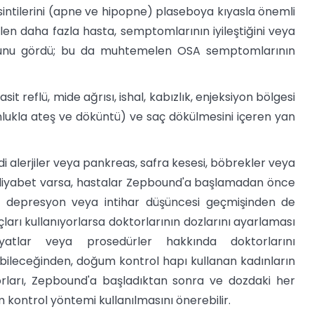
intilerini (apne ve hipopne) plaseboya kıyasla önemli
ilen daha fazla hasta, semptomlarının iyileştiğini veya
lduğunu gördü; bu da muhtemelen OSA semptomlarının
 reflü, mide ağrısı, ishal, kabızlık, enjeksiyon bölgesi
unlukla ateş ve döküntü) ve saç dökülmesini içeren yan
ddi alerjiler veya pankreas, safra kesesi, böbrekler veya
 de diyabet varsa, hastalar Zepbound'a başlamadan önce
 bir depresyon veya intihar düşüncesi geçmişinden de
çları kullanıyorlarsa doktorlarının dozlarını ayarlaması
iyatlar veya prosedürler hakkında doktorlarını
tabileceğinden, doğum kontrol hapı kullanan kadınların
torları, Zepbound'a başladıktan sonra ve dozdaki her
kontrol yöntemi kullanılmasını önerebilir.