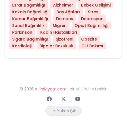
Esrar Bağımlılığı
Alzheimer
Bebek Gelişimi
Kokain Bağımlılığı
Baş Ağrıları
Stres
Kumar Bağımlılığı
Demans
Depresyon
Sanal Bağımlılık
Migren
Opiat Bağımlılığı
Parkinson
Kadın Hastalıkları
Sigara Bağımlılığı
Şizofreni
Obezite
Kardioloji
Bipolar Bozukluk
Cilt Bakımı
©
2026
e-Psikiyatri.com
, bir NPGRUP sitesidir,
Faceebok
Twitter
Youtube
Yukarı Çık