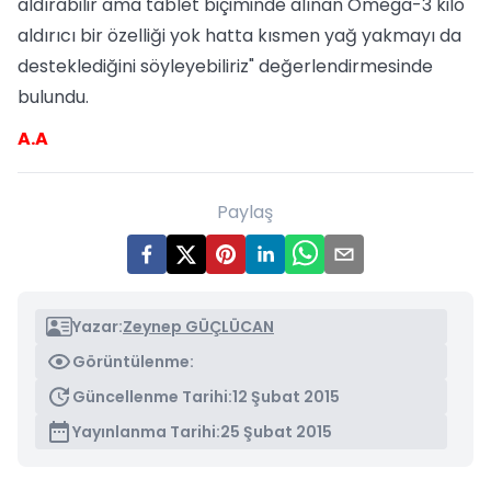
aldırabilir ama tablet biçiminde alınan Omega-3 kilo
aldırıcı bir özelliği yok hatta kısmen yağ yakmayı da
desteklediğini söyleyebiliriz" değerlendirmesinde
bulundu.
A.A
Paylaş
Yazar:
Zeynep GÜÇLÜCAN
Görüntülenme:
Güncellenme Tarihi:
12 Şubat 2015
Yayınlanma Tarihi:
25 Şubat 2015