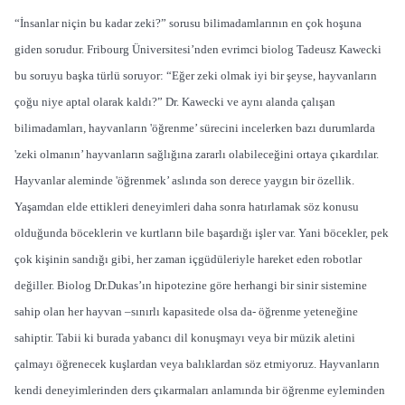
“İnsanlar niçin bu kadar zeki?” sorusu bilimadamlarının en çok hoşuna
giden sorudur. Fribourg Üniversitesi’nden evrimci biolog Tadeusz Kawecki
bu soruyu başka türlü soruyor: “Eğer zeki olmak iyi bir şeyse, hayvanların
çoğu niye aptal olarak kaldı?” Dr. Kawecki ve aynı alanda çalışan
bilimadamları, hayvanların 'öğrenme’ sürecini incelerken bazı durumlarda
'zeki olmanın’ hayvanların sağlığına zararlı olabileceğini ortaya çıkardılar.
Hayvanlar aleminde 'öğrenmek’ aslında son derece yaygın bir özellik.
Yaşamdan elde ettikleri deneyimleri daha sonra hatırlamak söz konusu
olduğunda böceklerin ve kurtların bile başardığı işler var. Yani böcekler, pek
çok kişinin sandığı gibi, her zaman içgüdüleriyle hareket eden robotlar
değiller. Biolog Dr.Dukas’ın hipotezine göre herhangi bir sinir sistemine
sahip olan her hayvan –sınırlı kapasitede olsa da- öğrenme yeteneğine
sahiptir. Tabii ki burada yabancı dil konuşmayı veya bir müzik aletini
çalmayı öğrenecek kuşlardan veya balıklardan söz etmiyoruz. Hayvanların
kendi deneyimlerinden ders çıkarmaları anlamında bir öğrenme eyleminden