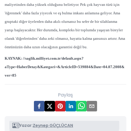
maliyetinden daha yüksek olduğunu belirtiyor. Pek çok hayvan türü için
'öğrenmek’ daha fazla yiyecek ve eş bulma imkanı anlamına geliyor. Ama
gruptaki diğer üyelerden daha akılı olursanız bu sefer de bir silahlanma
yarışı başlayacaktır. Her durumda, kompleks bir toplumda yaşayan bireyler
olarak 'diğerlerinden’ daha zeki olmanız, hayatta kalma şansınızı artırır. Ama
ömrünüzün daha uzun olacağının garantisi değil bu.
KAYNAK:
//saglik.milliyet.com.tr/default.aspx?
aType=HaberDetay&Kategori=&ArticleID=539884&Date=04.07.2008&
ver=85
Paylaş
Yazar:
Zeynep GÜÇLÜCAN