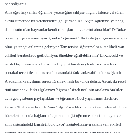
bahsediyoruz.
Ama eğer hayvanlar 'öğrenme’ yeteneğine sahipse, niçin binlerce yıl süren
evrim sürecinde bu yeteneklerini geliştirmediler? Niçin 'öğrenme’ yeteneği
daha üstün olan hayvanlar kendi türdaşlarının yerlerini almadılar? Dr.Dukas
bu soruyu şöyle yanıtlıyor: Çünkü 'öğrenmek’ illa ki değişen çevreye adapte
olma yeteneği anlamına gelmiyor. Tam tersine 'öğrenme’ bazı tehlikeli yan
etkileri beraberinde getirebiliyor.
Sinekler eğitilebilir mi?
Dr.Kawecki ve
meslektaşlarının sinekler üzerinde yaptıkları deneylerde bazı sineklerin
portakal reçeli ile ananas reçeli arasındaki farkı anlayabilmeleri sağlandı.
Aradaki farkı algılama süreci 15 sinek nesli boyunca gelişti. Ancak iki reçel
türü arasındaki farkı algılamayı 'öğrenen’ sinek neslinin ortalama ömürleri
aynı gen grubunu paylaştıkları ve öğrenme süreci yaşamamış sineklere
kıyasla % 20 daha kısaldı. Yani 'bilgili’ sineklerin ömrü kısalmaktaydı. Sinir
hücreleri arasında bağlantı oluşturmanın (ki öğrenme sürecinin beyin ve
sinir sistemindeki karşılığı bu oluyor) metabolizmaya zararlı yan etkileri
olduğu anlaşılıyor. Kullandığımız bilgisayarlarda bilgiyi tutmanın (data