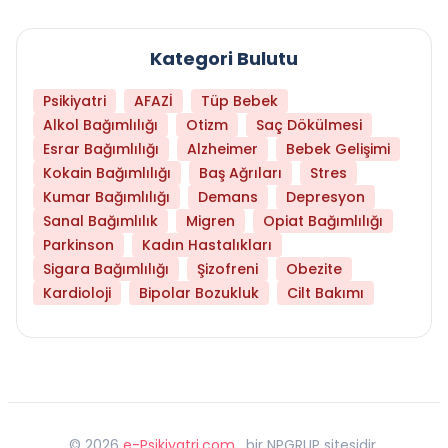
Kategori Bulutu
Psikiyatri
AFAZİ
Tüp Bebek
Alkol Bağımlılığı
Otizm
Saç Dökülmesi
Esrar Bağımlılığı
Alzheimer
Bebek Gelişimi
Kokain Bağımlılığı
Baş Ağrıları
Stres
Kumar Bağımlılığı
Demans
Depresyon
Sanal Bağımlılık
Migren
Opiat Bağımlılığı
Parkinson
Kadın Hastalıkları
Sigara Bağımlılığı
Şizofreni
Obezite
Kardioloji
Bipolar Bozukluk
Cilt Bakımı
©
2026
e-Psikiyatri.com
, bir NPGRUP sitesidir,