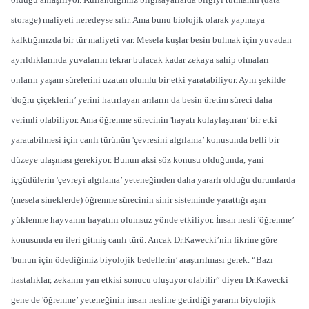
storage) maliyeti neredeyse sıfır. Ama bunu biolojik olarak yapmaya
kalktığınızda bir tür maliyeti var. Mesela kuşlar besin bulmak için yuvadan
ayrıldıklarında yuvalarını tekrar bulacak kadar zekaya sahip olmaları
onların yaşam sürelerini uzatan olumlu bir etki yaratabiliyor. Aynı şekilde
'doğru çiçeklerin’ yerini hatırlayan arıların da besin üretim süreci daha
verimli olabiliyor. Ama öğrenme sürecinin 'hayatı kolaylaştıran’ bir etki
yaratabilmesi için canlı türünün 'çevresini algılama’ konusunda belli bir
düzeye ulaşması gerekiyor. Bunun aksi söz konusu olduğunda, yani
içgüdülerin 'çevreyi algılama’ yeteneğinden daha yararlı olduğu durumlarda
(mesela sineklerde) öğrenme sürecinin sinir sisteminde yarattığı aşırı
yüklenme hayvanın hayatını olumsuz yönde etkiliyor. İnsan nesli 'öğrenme’
konusunda en ileri gitmiş canlı türü. Ancak Dr.Kawecki’nin fikrine göre
'bunun için ödediğimiz biyolojik bedellerin’ araştırılması gerek. “Bazı
hastalıklar, zekanın yan etkisi sonucu oluşuyor olabilir” diyen Dr.Kawecki
gene de 'öğrenme’ yeteneğinin insan nesline getirdiği yararın biyolojik