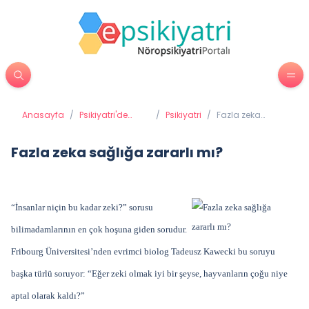
Anasayfa
/
Psikiyatri'de
/
Psikiyatri
/
Fazla zeka
Tedavi
sağlığa zararlı
Yöntemleri
mı?
Fazla zeka sağlığa zararlı mı?
“İnsanlar niçin bu kadar zeki?” sorusu
bilimadamlarının en çok hoşuna giden sorudur.
Fribourg Üniversitesi’nden evrimci biolog Tadeusz Kawecki bu soruyu
başka türlü soruyor: “Eğer zeki olmak iyi bir şeyse, hayvanların çoğu niye
aptal olarak kaldı?”