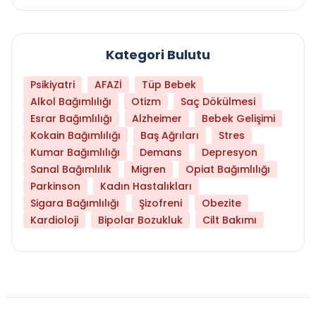
Kategori Bulutu
Psikiyatri
AFAZİ
Tüp Bebek
Alkol Bağımlılığı
Otizm
Saç Dökülmesi
Esrar Bağımlılığı
Alzheimer
Bebek Gelişimi
Kokain Bağımlılığı
Baş Ağrıları
Stres
Kumar Bağımlılığı
Demans
Depresyon
Sanal Bağımlılık
Migren
Opiat Bağımlılığı
Parkinson
Kadın Hastalıkları
Sigara Bağımlılığı
Şizofreni
Obezite
Kardioloji
Bipolar Bozukluk
Cilt Bakımı