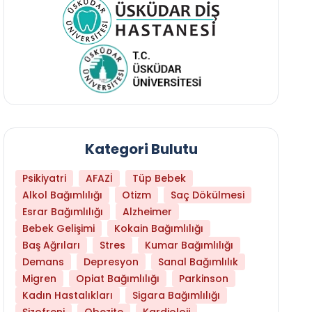
Kategori Bulutu
Psikiyatri
AFAZİ
Tüp Bebek
Alkol Bağımlılığı
Otizm
Saç Dökülmesi
Esrar Bağımlılığı
Alzheimer
Bebek Gelişimi
Kokain Bağımlılığı
Baş Ağrıları
Stres
Kumar Bağımlılığı
Daha Az Protein Tüketmek Yaşlanmayı Yava
Demans
Depresyon
Sanal Bağımlılık
Migren
Opiat Bağımlılığı
Parkinson
Kadın Hastalıkları
Sigara Bağımlılığı