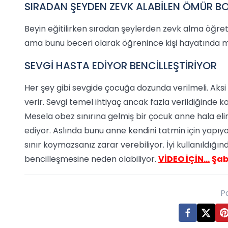
SIRADAN ŞEYDEN ZEVK ALABİLEN ÖMÜR B
Beyin eğitilirken sıradan şeylerden zevk alma öğret
ama bunu beceri olarak öğrenince kişi hayatında mu
SEVGİ HASTA EDİYOR BENCİLLEŞTİRİYOR
Her şey gibi sevgide çocuğa dozunda verilmeli. Aksi 
verir. Sevgi temel ihtiyaç ancak fazla verildiğinde 
Mesela obez sınırına gelmiş bir çocuk anne hala e
ediyor. Aslında bunu anne kendini tatmin için yapıyor
sınır koymazsanız zarar verebiliyor. İyi kullanıldığ
bencilleşmesine neden olabiliyor.
VİDEO İÇİN…
Şab
P