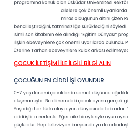
programına konuk olan Üsküdar Üniversitesi Rektörü 
ailelere çok önemli uyarılarda
miras olduğunun altını çizen R
bencilleştirdiğini, tatminsizliğe sürüklediğini söyle
isimli son kitabının ele alındığı “Eğitim Dünyası” p
ilişkin ebeveynlere çok önemli uyarılarda bulundu. 
üzerine Tarhan ebeveynlere kulak arkası edilmeyece
ÇOCUK İLETİŞİMİ İLE İLGİLİ BİLGİ ALIN
ÇOCUĞUN EN CİDDİ İŞİ OYUNDUR
0-7 yaş dönemi çocuklarda somut düşünce ağırlıklı
oluşmamıştır. Bu dönemdeki çocuk oyunu gerçek gibi
Yaşadığı her türlü olayı oyun dünyasında tekrarlar. 
ciddi iştir o nedenle. Eğer aile bireyleriyle oyun oy
güçlü olur. Hep televizyon karşısında ya da arkadaşlar