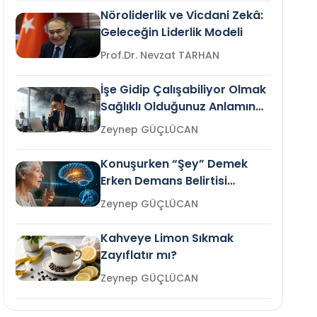
Nöroliderlik ve Vicdani Zekâ:
Geleceğin Liderlik Modeli
Prof.Dr. Nevzat TARHAN
İşe Gidip Çalışabiliyor Olmak
Sağlıklı Olduğunuz Anlamına
Gelir mi?
Zeynep GÜÇLÜCAN
Konuşurken “Şey” Demek
Erken Demans Belirtisi
Olabilir mi?
Zeynep GÜÇLÜCAN
Kahveye Limon Sıkmak
Zayıflatır mı?
Zeynep GÜÇLÜCAN