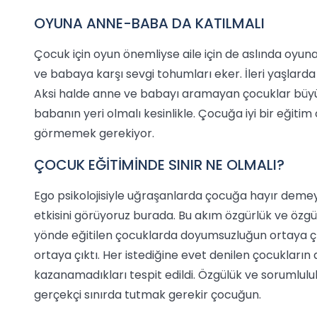
OYUNA ANNE-BABA DA KATILMALI
Çocuk için oyun önemliyse aile için de aslında oyun
ve babaya karşı sevgi tohumları eker. İleri yaşlard
Aksi halde anne ve babayı aramayan çocuklar büy
babanın yeri olmalı kesinlikle. Çocuğa iyi bir eğiti
görmemek gerekiyor.
ÇOCUK EĞİTİMİNDE SINIR NE OLMALI?
Ego psikolojisiyle uğraşanlarda çocuğa hayır demeyin
etkisini görüyoruz burada. Bu akım özgürlük ve özgüv
yönde eğitilen çocuklarda doyumsuzluğun ortaya çı
ortaya çıktı. Her istediğine evet denilen çocukların
kazanamadıkları tespit edildi. Özgülük ve sorumlulu
gerçekçi sınırda tutmak gerekir çocuğun.