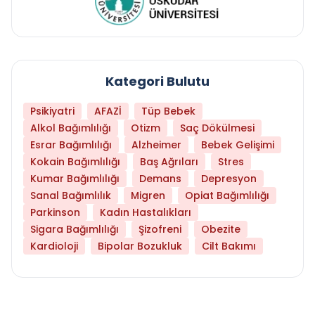
Kategori Bulutu
Psikiyatri
AFAZİ
Tüp Bebek
Alkol Bağımlılığı
Otizm
Saç Dökülmesi
Esrar Bağımlılığı
Alzheimer
Bebek Gelişimi
Kokain Bağımlılığı
Baş Ağrıları
Stres
Kumar Bağımlılığı
Demans
Depresyon
Sanal Bağımlılık
Migren
Opiat Bağımlılığı
Parkinson
Kadın Hastalıkları
Sigara Bağımlılığı
Şizofreni
Obezite
Kardioloji
Bipolar Bozukluk
Cilt Bakımı