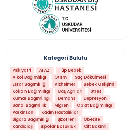
Kategori Bulutu
Psikiyatri
AFAZİ
Tüp Bebek
Alkol Bağımlılığı
Otizm
Saç Dökülmesi
Esrar Bağımlılığı
Alzheimer
Bebek Gelişimi
Kokain Bağımlılığı
Baş Ağrıları
Stres
Kumar Bağımlılığı
Demans
Depresyon
Sanal Bağımlılık
Migren
Opiat Bağımlılığı
Parkinson
Kadın Hastalıkları
Sigara Bağımlılığı
Şizofreni
Obezite
Kardioloji
Bipolar Bozukluk
Cilt Bakımı