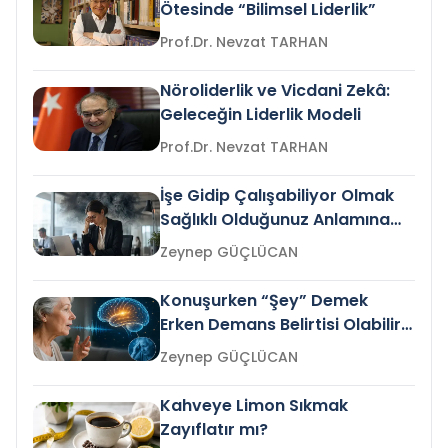
Ötesinde “Bilimsel Liderlik”
Prof.Dr. Nevzat TARHAN
Nöroliderlik ve Vicdani Zekâ:
Geleceğin Liderlik Modeli
Prof.Dr. Nevzat TARHAN
İşe Gidip Çalışabiliyor Olmak
Sağlıklı Olduğunuz Anlamına
Gelir mi?
Zeynep GÜÇLÜCAN
Konuşurken “Şey” Demek
Erken Demans Belirtisi Olabilir
mi?
Zeynep GÜÇLÜCAN
Kahveye Limon Sıkmak
Zayıflatır mı?