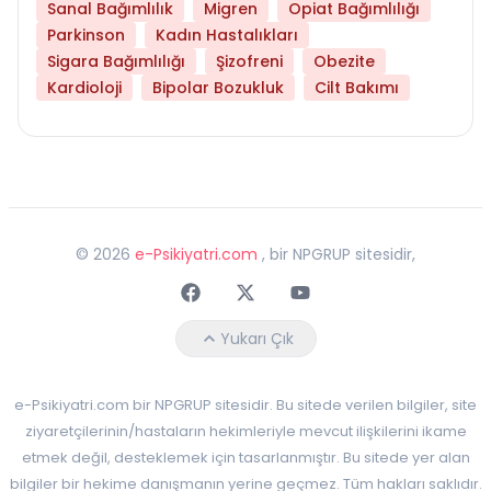
Sanal Bağımlılık
Migren
Opiat Bağımlılığı
Parkinson
Kadın Hastalıkları
Sigara Bağımlılığı
Şizofreni
Obezite
Kardioloji
Bipolar Bozukluk
Cilt Bakımı
©
2026
e-Psikiyatri.com
, bir NPGRUP sitesidir,
Faceebok
Twitter
Youtube
Yukarı Çık
e-Psikiyatri.com bir NPGRUP sitesidir. Bu sitede verilen bilgiler, site
ziyaretçilerinin/hastaların hekimleriyle mevcut ilişkilerini ikame
etmek değil, desteklemek için tasarlanmıştır. Bu sitede yer alan
bilgiler bir hekime danışmanın yerine geçmez. Tüm hakları saklıdır.