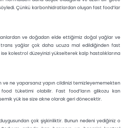
 söyledi. Çünkü karbonhidratlardan oluşan fast food’lar
yvanlardan ve doğadan elde ettiğimiz doğal yağlar ve
e trans yağlar çok daha ucuza mal edildiğinden fast
 ise kolestrol düzeyinizi yükselterek kalp hastalıklarına
n ve ne yaparsanız yapın cildinizi temizleyememekten
ood tüketimi olabilir. Fast food’ların glikozu kan
isemik yük ise size akne olarak geri dönecektir.
uygusundan çok şişkinliktir. Bunun nedeni yediğiniz o