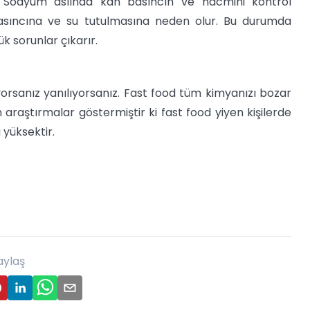
. Sodyum aslında kan basıncın ve hacmini kontrol
basıncına ve su tutulmasına neden olur. Bu durumda
k sorunlar çıkarır.
yorsanız yanılıyorsanız. Fast food tüm kimyanızı bozar
n araştırmalar göstermiştir ki fast food yiyen kişilerde
 yüksektir.
aylaş