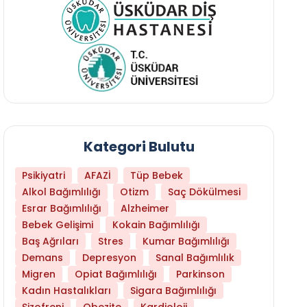
Kategori Bulutu
Psikiyatri
AFAZİ
Tüp Bebek
Alkol Bağımlılığı
Otizm
Saç Dökülmesi
Esrar Bağımlılığı
Alzheimer
Bebek Gelişimi
Kokain Bağımlılığı
Baş Ağrıları
Stres
Kumar Bağımlılığı
Hangi Yaşta Hangi Testi Yaptırmanız Gerekt
Demans
Depresyon
Sanal Bağımlılık
Migren
Opiat Bağımlılığı
Parkinson
Kadın Hastalıkları
Sigara Bağımlılığı