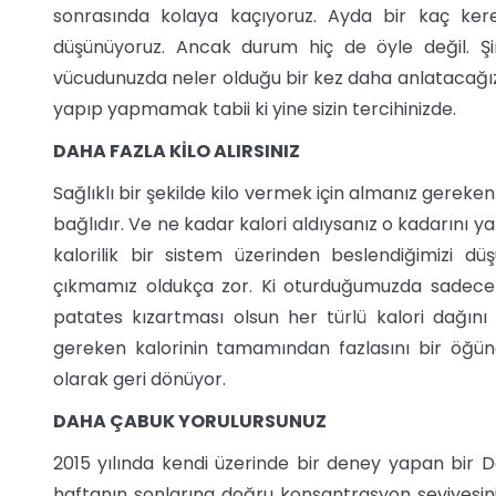
sonrasında kolaya kaçıyoruz. Ayda bir kaç kere
düşünüyoruz. Ancak durum hiç de öyle değil. Şi
vücudunuzda neler olduğu bir kez daha anlatacağı
yapıp yapmamak tabii ki yine sizin tercihinizde.
DAHA FAZLA KİLO ALIRSINIZ
Sağlıklı bir şekilde kilo vermek için almanız gereken 
bağlıdır. Ve ne kadar kalori aldıysanız o kadarını 
kalorilik bir sistem üzerinden beslendiğimizi d
çıkmamız oldukça zor. Ki oturduğumuzda sadece b
patates kızartması olsun her türlü kalori dağın
gereken kalorinin tamamından fazlasını bir öğünd
olarak geri dönüyor.
DAHA ÇABUK YORULURSUNUZ
2015 yılında kendi üzerinde bir deney yapan bir Da
haftanın sonlarına doğru konsantrasyon seviyesi