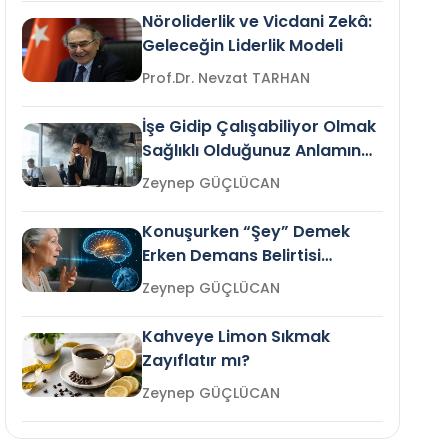
Nöroliderlik ve Vicdani Zekâ:
Geleceğin Liderlik Modeli
Prof.Dr. Nevzat TARHAN
İşe Gidip Çalışabiliyor Olmak
Sağlıklı Olduğunuz Anlamına
Gelir mi?
Zeynep GÜÇLÜCAN
Konuşurken “Şey” Demek
Erken Demans Belirtisi
Olabilir mi?
Zeynep GÜÇLÜCAN
Kahveye Limon Sıkmak
Zayıflatır mı?
Zeynep GÜÇLÜCAN