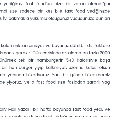
 yediğimiz fast food’un bize bir zararı olmadığını
mdi size sadece bir kez bile fast food yediğinizde
z. İyi bakmakla yükümlü olduğunuz vücudunuza bunları
kalori miktarı cinsiyet ve boyunuz dâhil bir dizi faktöre
yakmanız gerekir. Gün içerisinde ortalama en fazla 2000
üşünürsek tek bir hamburgerin 540 kalorisiyle başa
ir hamburger yiyip kalkmıyor, üzerine kolası olsun
ı da yanında tüketiyoruz. Yani bir günde tüketmemiz
e yiyoruz. Ve o fast food size fazladan zararlı yağ
ily Mail yazarı, bir hafta boyunca fast food yedi. Ve
nin normalden daha düşük olduğunu ve uzun bir gece