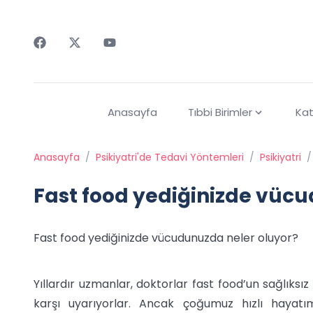
Faceebok
Twitter
Youtube
Anasayfa
Tıbbi Birimler
Kat
Anasayfa
/
Psikiyatri'de Tedavi Yöntemleri
/
Psikiyatri
/
Fast food yediğinizde vüc
Fast food yediğinizde vücudunuzda neler oluyor?
Yıllardır uzmanlar, doktorlar fast food’un sağlıks
karşı uyarıyorlar. Ancak çoğumuz hızlı haya