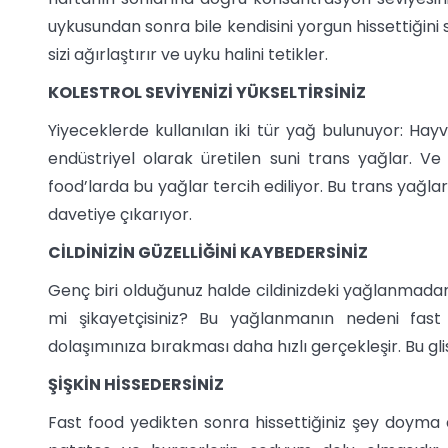
uykusundan sonra bile kendisini yorgun hissettiğini
sizi ağırlaştırır ve uyku halini tetikler.
KOLESTROL SEVİYENİZİ YÜKSELTİRSİNİZ
Yiyeceklerde kullanılan iki tür yağ bulunuyor: Ha
endüstriyel olarak üretilen suni trans yağlar. V
food’larda bu yağlar tercih ediliyor. Bu trans yağlar
davetiye çıkarıyor.
CİLDİNİZİN GÜZELLİĞİNİ KAYBEDERSİNİZ
Genç biri olduğunuz halde cildinizdeki yağlanmada
mi şikayetçisiniz? Bu yağlanmanın nedeni fast f
dolaşımınıza bırakması daha hızlı gerçekleşir. Bu gl
ŞİŞKİN HİSSEDERSİNİZ
Fast food yedikten sonra hissettiğiniz şey doyma d