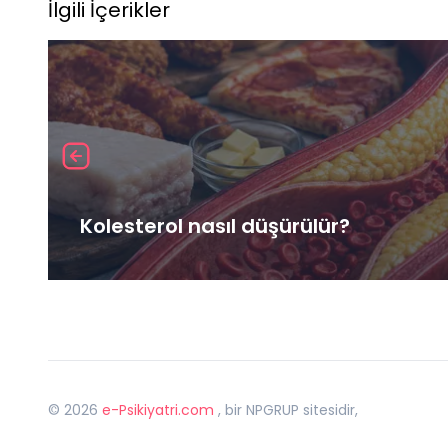
İlgili İçerikler
Kolesterol nasıl düşürülür?
©
2026
e-Psikiyatri.com
, bir NPGRUP sitesidir,