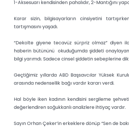
1-Aksesuarı kendisinden pahalıdır, 2-Mantığını yap
Karar sizin, bilgisayarların cinsiyetini tartışır
tartışmasını yaşadı.
“Dekolte giyene tecavüz sürpriz olmaz” diyen ila
haberin bütününü okuduğumda şiddeti onaylayan 
bilgi yarımdı. Sadece cinsel şiddetin sebeplerine d
Geçtiğimiz yıllarda ABD Başsavcılar Yüksek Kurulu
arasında nedensellik bağı vardır kararı verdi.
Hal böyle iken kadının kendisini sergileme şehveti
değerlendiren soğukkanlı analizlere ihtiyaç vardır.
Sayın Orhan Çeker’in erkeklere dönüp “Sen de bakı