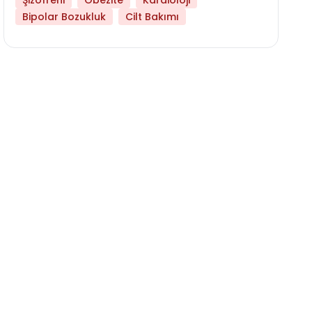
Şizofreni
Obezite
Kardioloji
Bipolar Bozukluk
Cilt Bakımı