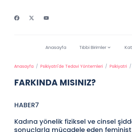
Faceebok
Twitter
Youtube
Anasayfa
Tıbbi Birimler
Kat
Anasayfa
/
Psikiyatri'de Tedavi Yöntemleri
/
Psikiyatri
/
FARKINDA MISINIZ?
HABER7
Kadına yönelik fiziksel ve cinsel şi
sonuçlarla mücadele eden feminist 