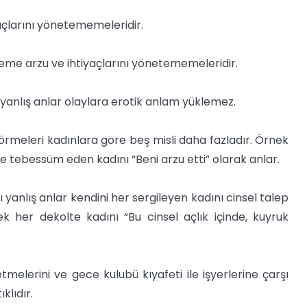
tiyaçlarını yönetememeleridir.
rgileme arzu ve ihtiyaçlarını yönetememeleridir.
 yanlış anlar olaylara erotik anlam yüklemez.
görmeleri kadınlara göre beş misli daha fazladır. Örnek
 tebessüm eden kadını “Beni arzu etti” olarak anlar.
ı yanlış anlar kendini her sergileyen kadını cinsel talep
k her dekolte kadını “Bu cinsel açlık içinde, kuyruk
melerini ve gece kulubü kıyafeti ile işyerlerine çarşı
lıdır.