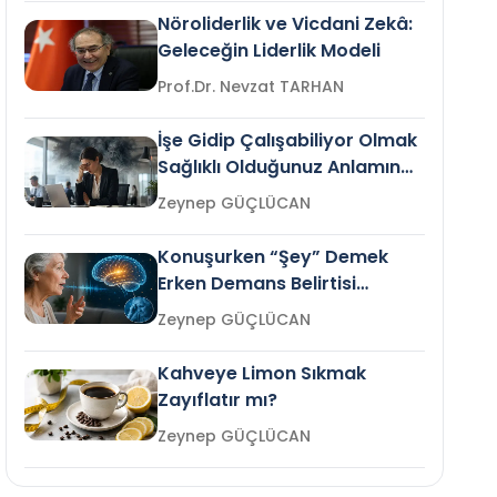
Nöroliderlik ve Vicdani Zekâ:
Geleceğin Liderlik Modeli
Prof.Dr. Nevzat TARHAN
İşe Gidip Çalışabiliyor Olmak
Sağlıklı Olduğunuz Anlamına
Gelir mi?
Zeynep GÜÇLÜCAN
Konuşurken “Şey” Demek
Erken Demans Belirtisi
Olabilir mi?
Zeynep GÜÇLÜCAN
Kahveye Limon Sıkmak
Zayıflatır mı?
Zeynep GÜÇLÜCAN