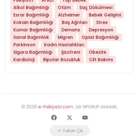
Alkol Bağımlılığı
Otizm
Saç Dökülmesi
Esrar Bağımlılığı
Alzheimer
Bebek Gelişimi
Kokain Bağımlılığı
Baş Ağrıları
Stres
Kumar Bağımlılığı
Demans
Depresyon
Sanal Bağımlılık
Migren
Opiat Bağımlılığı
Parkinson
Kadın Hastalıkları
Sigara Bağımlılığı
Şizofreni
Obezite
Kardioloji
Bipolar Bozukluk
Cilt Bakımı
©
2026
e-Psikiyatri.com
, bir NPGRUP sitesidir,
Faceebok
Twitter
Youtube
Yukarı Çık