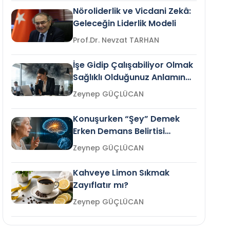
Nöroliderlik ve Vicdani Zekâ:
Geleceğin Liderlik Modeli
Prof.Dr. Nevzat TARHAN
İşe Gidip Çalışabiliyor Olmak
Sağlıklı Olduğunuz Anlamına
Gelir mi?
Zeynep GÜÇLÜCAN
Konuşurken “Şey” Demek
Erken Demans Belirtisi
Olabilir mi?
Zeynep GÜÇLÜCAN
Kahveye Limon Sıkmak
Zayıflatır mı?
Zeynep GÜÇLÜCAN