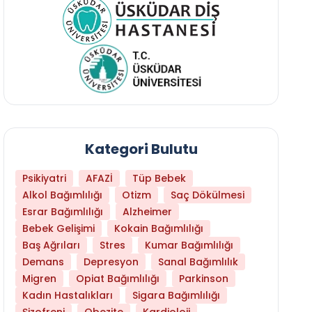
Kategori Bulutu
Psikiyatri
AFAZİ
Tüp Bebek
Alkol Bağımlılığı
Otizm
Saç Dökülmesi
Esrar Bağımlılığı
Alzheimer
Bebek Gelişimi
Kokain Bağımlılığı
Baş Ağrıları
Stres
Kumar Bağımlılığı
Hangi Yaşta Hangi Testi Yaptırmanız Gerekt
Demans
Depresyon
Sanal Bağımlılık
Migren
Opiat Bağımlılığı
Parkinson
Kadın Hastalıkları
Sigara Bağımlılığı