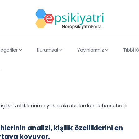
egoriler
Kurumsal
Yayınlarımız
Tıbbi 
i
kişilik özelliklerini en yakın akrabalardan daha isabetli
rinin analizi, kişilik özelliklerini en
rtaya koyuyor.