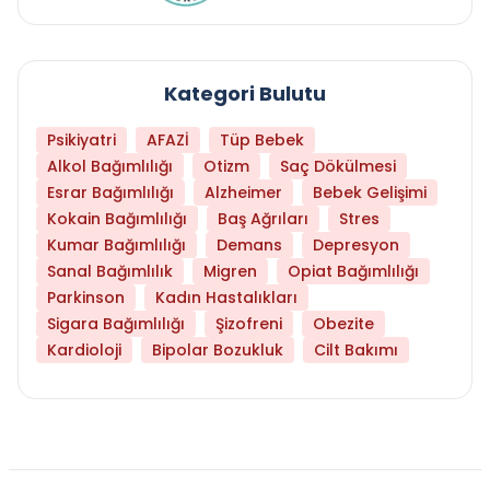
Kategori Bulutu
Psikiyatri
AFAZİ
Tüp Bebek
Alkol Bağımlılığı
Otizm
Saç Dökülmesi
Esrar Bağımlılığı
Alzheimer
Bebek Gelişimi
Kokain Bağımlılığı
Baş Ağrıları
Stres
Kumar Bağımlılığı
Demans
Depresyon
Sanal Bağımlılık
Migren
Opiat Bağımlılığı
Parkinson
Kadın Hastalıkları
Sigara Bağımlılığı
Şizofreni
Obezite
Kardioloji
Bipolar Bozukluk
Cilt Bakımı