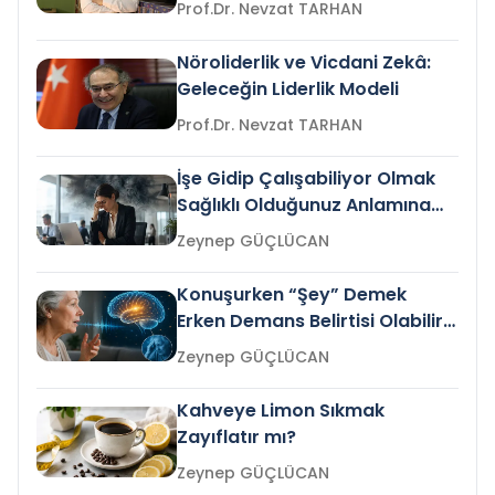
Prof.Dr. Nevzat TARHAN
Nöroliderlik ve Vicdani Zekâ:
Geleceğin Liderlik Modeli
Prof.Dr. Nevzat TARHAN
İşe Gidip Çalışabiliyor Olmak
Sağlıklı Olduğunuz Anlamına
Gelir mi?
Zeynep GÜÇLÜCAN
Konuşurken “Şey” Demek
Erken Demans Belirtisi Olabilir
mi?
Zeynep GÜÇLÜCAN
Kahveye Limon Sıkmak
Zayıflatır mı?
Zeynep GÜÇLÜCAN