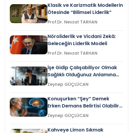
Klasik ve Karizmatik Modellerin
Ötesinde “Bilimsel Liderlik”
Prof.Dr. Nevzat TARHAN
Nöroliderlik ve Vicdani Zekâ:
Geleceğin Liderlik Modeli
Prof.Dr. Nevzat TARHAN
İşe Gidip Çalışabiliyor Olmak
Sağlıklı Olduğunuz Anlamına
Gelir mi?
Zeynep GÜÇLÜCAN
Konuşurken “Şey” Demek
Erken Demans Belirtisi Olabilir
mi?
Zeynep GÜÇLÜCAN
Kahveye Limon Sıkmak