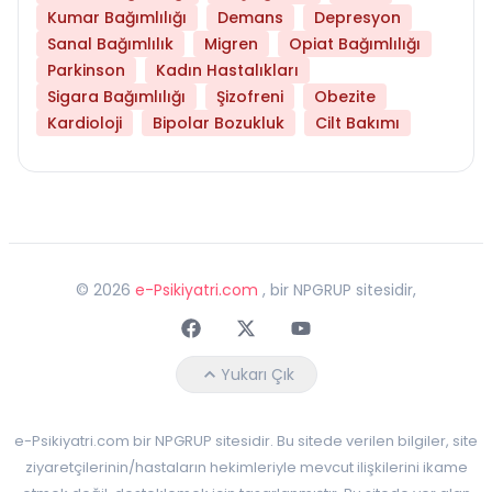
Kumar Bağımlılığı
Demans
Depresyon
Sanal Bağımlılık
Migren
Opiat Bağımlılığı
Parkinson
Kadın Hastalıkları
Sigara Bağımlılığı
Şizofreni
Obezite
Kardioloji
Bipolar Bozukluk
Cilt Bakımı
©
2026
e-Psikiyatri.com
, bir NPGRUP sitesidir,
Faceebok
Twitter
Youtube
Yukarı Çık
e-Psikiyatri.com bir NPGRUP sitesidir. Bu sitede verilen bilgiler, site
ziyaretçilerinin/hastaların hekimleriyle mevcut ilişkilerini ikame