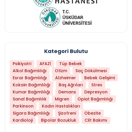
Kategori Bulutu
Psikiyatri
AFAZİ
Tüp Bebek
Alkol Bağımlılığı
Otizm
Saç Dökülmesi
Esrar Bağımlılığı
Alzheimer
Bebek Gelişimi
Kokain Bağımlılığı
Baş Ağrıları
Stres
Kumar Bağımlılığı
Demans
Depresyon
Sanal Bağımlılık
Migren
Opiat Bağımlılığı
Parkinson
Kadın Hastalıkları
Sigara Bağımlılığı
Şizofreni
Obezite
Kardioloji
Bipolar Bozukluk
Cilt Bakımı