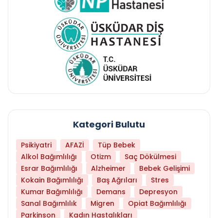
Kategori Bulutu
Psikiyatri
AFAZİ
Tüp Bebek
Alkol Bağımlılığı
Otizm
Saç Dökülmesi
Esrar Bağımlılığı
Alzheimer
Bebek Gelişimi
Kokain Bağımlılığı
Baş Ağrıları
Stres
Kumar Bağımlılığı
Demans
Depresyon
Sanal Bağımlılık
Migren
Opiat Bağımlılığı
Parkinson
Kadın Hastalıkları