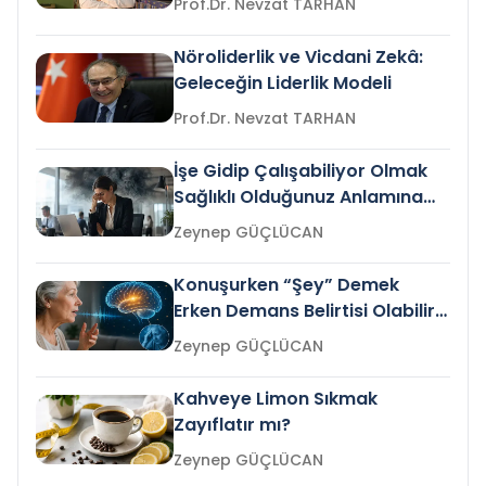
Prof.Dr. Nevzat TARHAN
Nöroliderlik ve Vicdani Zekâ:
Geleceğin Liderlik Modeli
Prof.Dr. Nevzat TARHAN
İşe Gidip Çalışabiliyor Olmak
Sağlıklı Olduğunuz Anlamına
Gelir mi?
Zeynep GÜÇLÜCAN
Konuşurken “Şey” Demek
Erken Demans Belirtisi Olabilir
mi?
Zeynep GÜÇLÜCAN
Kahveye Limon Sıkmak
Zayıflatır mı?
Zeynep GÜÇLÜCAN