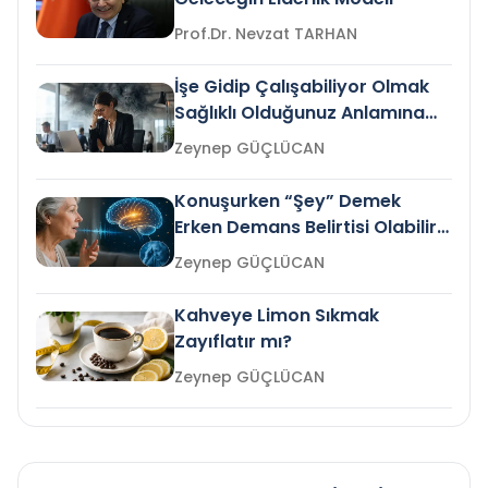
Prof.Dr. Nevzat TARHAN
İşe Gidip Çalışabiliyor Olmak
Sağlıklı Olduğunuz Anlamına
Gelir mi?
Zeynep GÜÇLÜCAN
Konuşurken “Şey” Demek
Erken Demans Belirtisi Olabilir
mi?
Zeynep GÜÇLÜCAN
Kahveye Limon Sıkmak
Zayıflatır mı?
Zeynep GÜÇLÜCAN