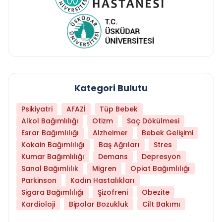
Kategori Bulutu
Psikiyatri
AFAZİ
Tüp Bebek
Alkol Bağımlılığı
Otizm
Saç Dökülmesi
Esrar Bağımlılığı
Alzheimer
Bebek Gelişimi
Kokain Bağımlılığı
Baş Ağrıları
Stres
Kumar Bağımlılığı
Demans
Depresyon
Sanal Bağımlılık
Migren
Opiat Bağımlılığı
Parkinson
Kadın Hastalıkları
Sigara Bağımlılığı
Şizofreni
Obezite
Kardioloji
Bipolar Bozukluk
Cilt Bakımı