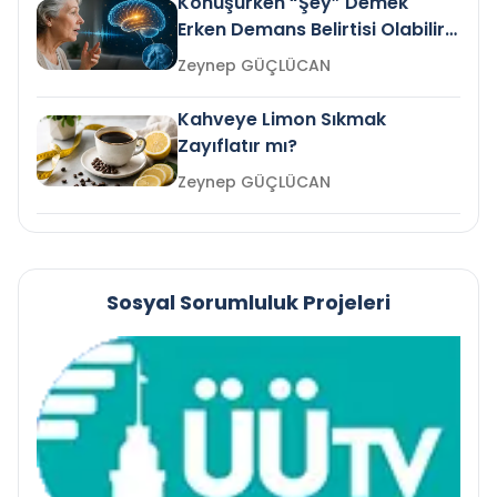
Konuşurken “Şey” Demek
Erken Demans Belirtisi Olabilir
mi?
Zeynep GÜÇLÜCAN
Kahveye Limon Sıkmak
Zayıflatır mı?
Zeynep GÜÇLÜCAN
Sosyal Sorumluluk Projeleri