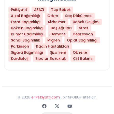
Psikiyatri
AFAZİ
Tüp Bebek
Alkol Bağımlılığı
Otizm
Saç Dökülmesi
Esrar Bağımlılığı
Alzheimer
Bebek Gelişimi
Kokain Bağımlılığı
Baş Ağrıları
Stres
Kumar Bağımlılığı
Demans
Depresyon
Sanal Bağımlılık
Migren
Opiat Bağımlılığı
Parkinson
Kadın Hastalıkları
Sigara Bağımlılığı
Şizofreni
Obezite
Kardioloji
Bipolar Bozukluk
Cilt Bakımı
©
2026
e-Psikiyatri.com
, bir NPGRUP sitesidir,
Faceebok
Twitter
Youtube