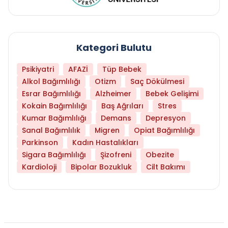
Kategori Bulutu
Psikiyatri
AFAZİ
Tüp Bebek
Alkol Bağımlılığı
Otizm
Saç Dökülmesi
Esrar Bağımlılığı
Alzheimer
Bebek Gelişimi
Kokain Bağımlılığı
Baş Ağrıları
Stres
Kumar Bağımlılığı
Demans
Depresyon
Sanal Bağımlılık
Migren
Opiat Bağımlılığı
Parkinson
Kadın Hastalıkları
Sigara Bağımlılığı
Şizofreni
Obezite
Kardioloji
Bipolar Bozukluk
Cilt Bakımı