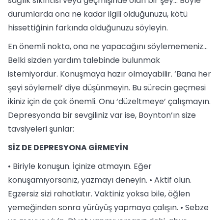
sağlık sıkıntısı veya geçmişinde olan bir şey… Böyle
durumlarda ona ne kadar ilgili olduğunuzu, kötü
hissettiğinin farkında olduğunuzu söyleyin.
En önemli nokta, ona ne yapacağını söylememeniz…
Belki sizden yardım talebinde bulunmak
istemiyordur. Konuşmaya hazır olmayabilir. ‘Bana her
şeyi söylemeli’ diye düşünmeyin. Bu sürecin geçmesi
ikiniz için de çok önemli. Onu ‘düzeltmeye’ çalışmayın.
Depresyonda bir sevgiliniz var ise, Boynton’ın size
tavsiyeleri şunlar:
SİZ DE DEPRESYONA GİRMEYİN
• Biriyle konuşun. İçinize atmayın. Eğer
konuşamıyorsanız, yazmayı deneyin. • Aktif olun.
Egzersiz sizi rahatlatır. Vaktiniz yoksa bile, öğlen
yemeğinden sonra yürüyüş yapmaya çalışın. • Sebze