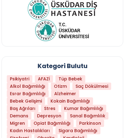
Kategori Bulutu
Psikiyatri
AFAZİ
Tüp Bebek
Alkol Bağımlılığı
Otizm
Saç Dökülmesi
Esrar Bağımlılığı
Alzheimer
Bebek Gelişimi
Kokain Bağımlılığı
Baş Ağrıları
Stres
Kumar Bağımlılığı
Hangi Yaşta Hangi Testi Yaptırmanız Gerekt
Demans
Depresyon
Sanal Bağımlılık
Migren
Opiat Bağımlılığı
Parkinson
Kadın Hastalıkları
Sigara Bağımlılığı