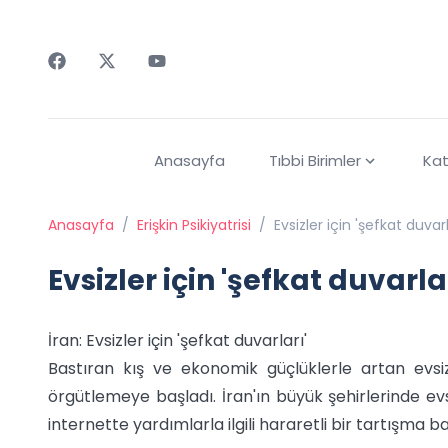
Faceebok
Twitter
Youtube
Anasayfa
Tıbbi Birimler
Kat
Anasayfa
/
Erişkin Psikiyatrisi
/
Evsizler için 'şefkat duvarl
Evsizler için 'şefkat duvarlar
İran: Evsizler için 'şefkat duvarları'
Bastıran kış ve ekonomik güçlüklerle artan evsizl
örgütlemeye başladı. İran'ın büyük şehirlerinde evs
internette yardımlarla ilgili hararetli bir tartışma ba