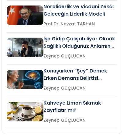
Nöroliderlik ve Vicdani Zekâ:
Geleceğin Liderlik Modeli
Prof.Dr. Nevzat TARHAN
İşe Gidip Çalışabiliyor Olmak
Sağlıklı Olduğunuz Anlamına
Gelir mi?
Zeynep GÜÇLÜCAN
Konuşurken “Şey” Demek
Erken Demans Belirtisi
Olabilir mi?
Zeynep GÜÇLÜCAN
Kahveye Limon Sıkmak
Zayıflatır mı?
Zeynep GÜÇLÜCAN