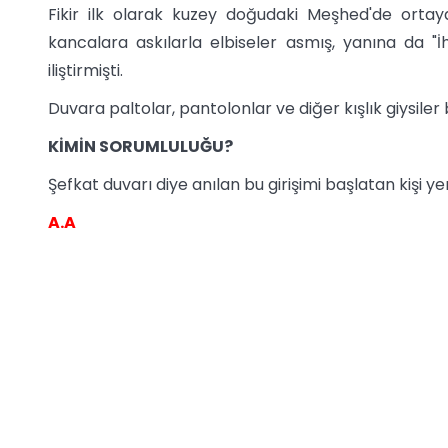
Fikir ilk olarak kuzey doğudaki Meşhed'de ortaya
kancalara askılarla elbiseler asmış, yanına da "İh
iliştirmişti.
Duvara paltolar, pantolonlar ve diğer kışlık giysiler
KİMİN SORUMLULUĞU?
Şefkat duvarı diye anılan bu girişimi başlatan kişi yer
A.A