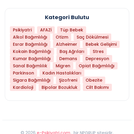
Kategori Bulutu
Psikiyatri
AFAZİ
Tüp Bebek
Alkol Bağımlılığı
Otizm
Saç Dökülmesi
Esrar Bağımlılığı
Alzheimer
Bebek Gelişimi
Kokain Bağımlılığı
Baş Ağrıları
Stres
Kumar Bağımlılığı
Demans
Depresyon
Sanal Bağımlılık
Migren
Opiat Bağımlılığı
Parkinson
Kadın Hastalıkları
Sigara Bağımlılığı
Şizofreni
Obezite
Kardioloji
Bipolar Bozukluk
Cilt Bakımı
©
2026
e-Psikiyatri.com
, bir NPGRUP sitesidir,