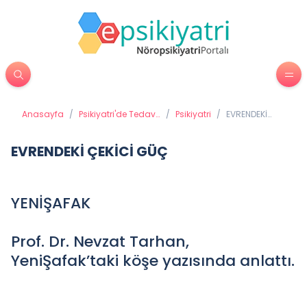
Anasayfa
/
Psikiyatri'de Tedavi
/
Psikiyatri
/
EVRENDEKİ
Yöntemleri
ÇEKİCİ GÜÇ
EVRENDEKİ ÇEKİCİ GÜÇ
YENİŞAFAK
Prof. Dr. Nevzat Tarhan,
YeniŞafak’taki köşe yazısında anlattı.