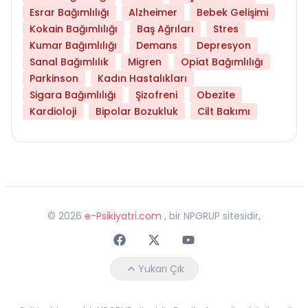
Esrar Bağımlılığı
Alzheimer
Bebek Gelişimi
Kokain Bağımlılığı
Baş Ağrıları
Stres
Kumar Bağımlılığı
Demans
Depresyon
Sanal Bağımlılık
Migren
Opiat Bağımlılığı
Parkinson
Kadın Hastalıkları
Sigara Bağımlılığı
Şizofreni
Obezite
Kardioloji
Bipolar Bozukluk
Cilt Bakımı
©
2026
e-Psikiyatri.com
, bir NPGRUP sitesidir,
Faceebok
Twitter
Youtube
Yukarı Çık