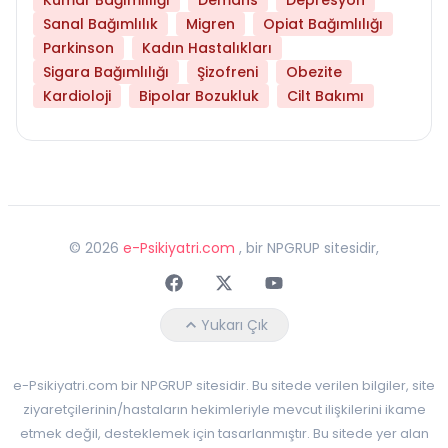
Sanal Bağımlılık
Migren
Opiat Bağımlılığı
Parkinson
Kadın Hastalıkları
Sigara Bağımlılığı
Şizofreni
Obezite
Kardioloji
Bipolar Bozukluk
Cilt Bakımı
©
2026
e-Psikiyatri.com
, bir NPGRUP sitesidir,
Faceebok
Twitter
Youtube
Yukarı Çık
e-Psikiyatri.com bir NPGRUP sitesidir. Bu sitede verilen bilgiler, site
ziyaretçilerinin/hastaların hekimleriyle mevcut ilişkilerini ikame
etmek değil, desteklemek için tasarlanmıştır. Bu sitede yer alan