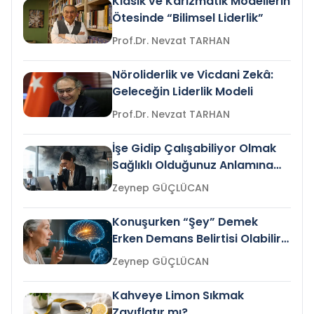
Klasik ve Karizmatik Modellerin
Ötesinde “Bilimsel Liderlik”
Prof.Dr. Nevzat TARHAN
Nöroliderlik ve Vicdani Zekâ:
Geleceğin Liderlik Modeli
Prof.Dr. Nevzat TARHAN
İşe Gidip Çalışabiliyor Olmak
Sağlıklı Olduğunuz Anlamına
Gelir mi?
Zeynep GÜÇLÜCAN
Konuşurken “Şey” Demek
Erken Demans Belirtisi Olabilir
mi?
Zeynep GÜÇLÜCAN
Kahveye Limon Sıkmak
Zayıflatır mı?