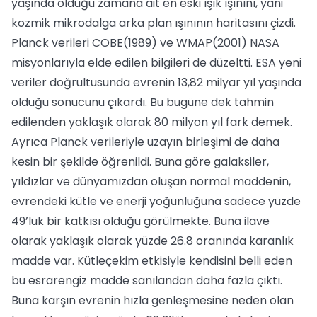
yaşında olduğu zamana ait en eski ışık ışınını, yani
kozmik mikrodalga arka plan ışınının haritasını çizdi.
Planck verileri COBE(1989) ve WMAP(2001) NASA
misyonlarıyla elde edilen bilgileri de düzeltti. ESA yeni
veriler doğrultusunda evrenin 13,82 milyar yıl yaşında
olduğu sonucunu çıkardı. Bu bugüne dek tahmin
edilenden yaklaşık olarak 80 milyon yıl fark demek.
Ayrıca Planck verileriyle uzayın birleşimi de daha
kesin bir şekilde öğrenildi. Buna göre galaksiler,
yıldızlar ve dünyamızdan oluşan normal maddenin,
evrendeki kütle ve enerji yoğunluğuna sadece yüzde
49’luk bir katkısı olduğu görülmekte. Buna ilave
olarak yaklaşık olarak yüzde 26.8 oranında karanlık
madde var. Kütleçekim etkisiyle kendisini belli eden
bu esrarengiz madde sanılandan daha fazla çıktı.
Buna karşın evrenin hızla genleşmesine neden olan