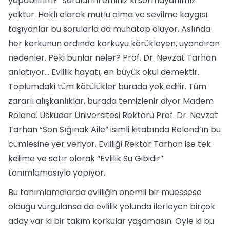
yapabilirim?” sorularını eminiz ki sormayanımız
yoktur. Haklı olarak mutlu olma ve sevilme kaygısı
taşıyanlar bu sorularla da muhatap oluyor. Aslında
her korkunun ardında korkuyu körükleyen, uyandıran
nedenler. Peki bunlar neler? Prof. Dr. Nevzat Tarhan
anlatıyor… Evlilik hayatı, en büyük okul demektir.
Toplumdaki tüm kötülükler burada yok edilir. Tüm
zararlı alışkanlıklar, burada temizlenir diyor Madem
Roland. Üsküdar Üniversitesi Rektörü Prof. Dr. Nevzat
Tarhan “Son Sığınak Aile” isimli kitabında Roland’ın bu
cümlesine yer veriyor. Evliliği Rektör Tarhan ise tek
kelime ve satır olarak “Evlilik Su Gibidir”
tanımlamasıyla yapıyor.
Bu tanımlamalarda evliliğin önemli bir müessese
olduğu vurgulansa da evlilik yolunda ilerleyen birçok
aday var ki bir takım korkular yaşamasın. Öyle ki bu