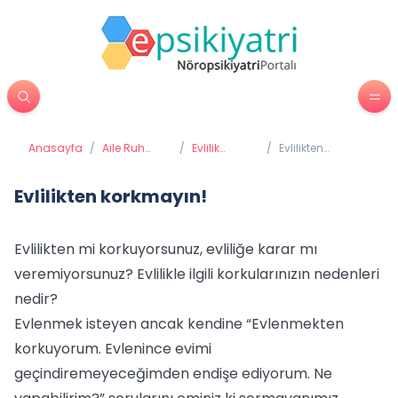
Anasayfa
/
Aile Ruh
/
Evlilik
/
Evlilikten
Sağlığı
Terapileri
korkmayın!
Evlilikten korkmayın!
Evlilikten mi korkuyorsunuz, evliliğe karar mı
veremiyorsunuz? Evlilikle ilgili korkularınızın nedenleri
nedir?
Evlenmek isteyen ancak kendine “Evlenmekten
korkuyorum. Evlenince evimi
geçindiremeyeceğimden endişe ediyorum. Ne