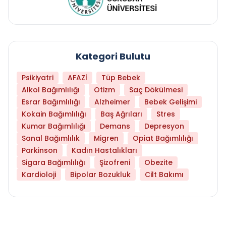
Kategori Bulutu
Psikiyatri
AFAZİ
Tüp Bebek
Alkol Bağımlılığı
Otizm
Saç Dökülmesi
Esrar Bağımlılığı
Alzheimer
Bebek Gelişimi
Kokain Bağımlılığı
Baş Ağrıları
Stres
Kumar Bağımlılığı
Demans
Depresyon
Sanal Bağımlılık
Migren
Opiat Bağımlılığı
Parkinson
Kadın Hastalıkları
Sigara Bağımlılığı
Şizofreni
Obezite
Kardioloji
Bipolar Bozukluk
Cilt Bakımı